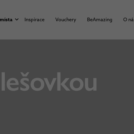
 místa
Inspirace
Vouchery
BeAmazing
O n
lešovkou