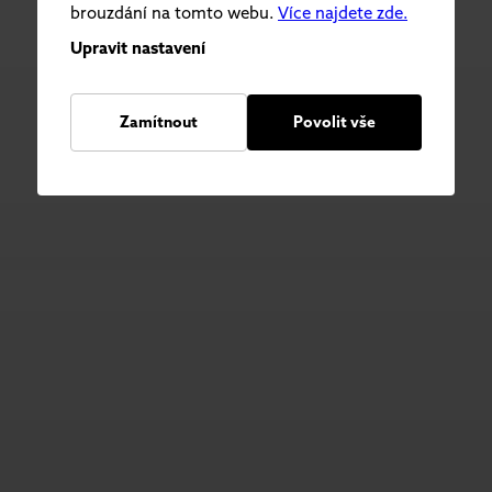
brouzdání na tomto webu.
Více najdete zde.
Upravit nastavení
Zamítnout
Povolit vše