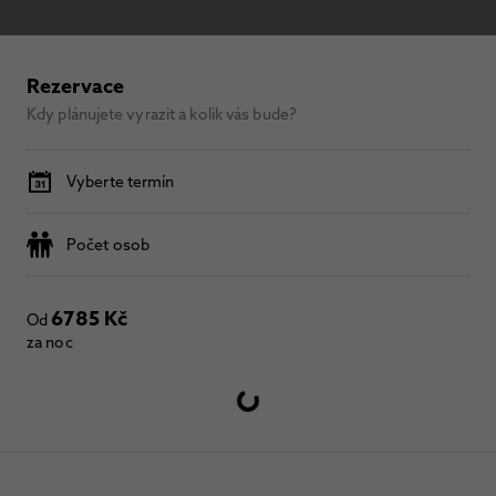
Rezervace
Kdy plánujete vyrazit a kolik vás bude?
Vyberte termín
Počet osob
6785 Kč
Od
za noc