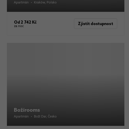
Apartmán
•
Kraków
, Polsko
Od 2 742 Kč
Zjistit dostupnost
za noc
Božírooms
Apartmán
•
Boží Dar
, Česko