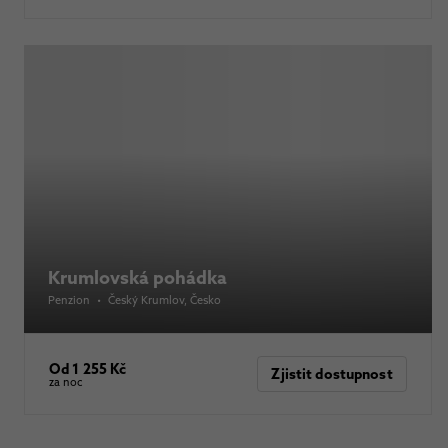
Krumlovská pohádka
Penzion
•
Český Krumlov
, Česko
Od 1 255 Kč
Zjistit dostupnost
za noc