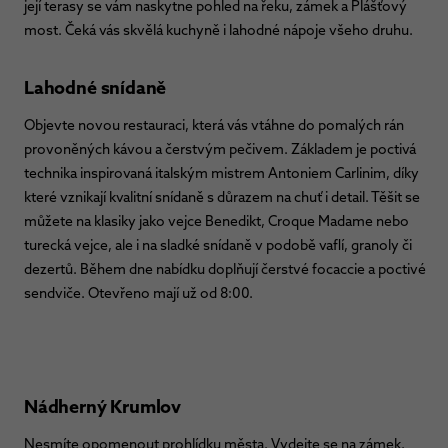
její terasy se vám naskytne pohled na řeku, zámek a Plášťový
most. Čeká vás skvělá kuchyně i lahodné nápoje všeho druhu.
Lahodné snídaně
Objevte novou restauraci, která vás vtáhne do pomalých rán
provoněných kávou a čerstvým pečivem. Základem je poctivá
technika inspirovaná italským mistrem Antoniem Carlinim, díky
které vznikají kvalitní snídaně s důrazem na chuť i detail. Těšit se
můžete na klasiky jako vejce Benedikt, Croque Madame nebo
turecká vejce, ale i na sladké snídaně v podobě vaflí, granoly či
dezertů. Během dne nabídku doplňují čerstvé focaccie a poctivé
sendviče. Otevřeno mají už od 8:00.
Nádherný Krumlov
Nesmíte opomenout prohlídku města. Vydejte se na zámek,