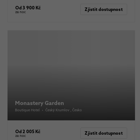
Od 3 900 Kč
Zjistit dostupnost
za noc
Monastery Garden
Boutique Hotel
•
Český Krumlov
, Česko
Od 2 005 Kč
Zjistit dostupnost
za noc