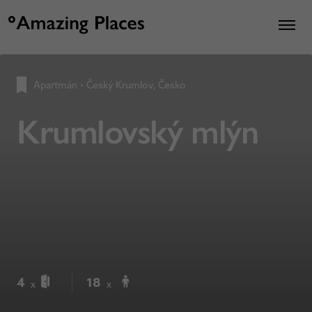
Apartmán
•
Český Krumlov, Česko
Krumlovský mlýn
4
18
x
x