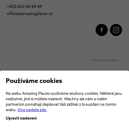
+420 602 49 49 49
office@amazingplaces.cz
Partnerská sekce
Oblíbená místa
Používáme cookies
Ochrana osobních údajů
Na webu Amazing Places využíváme soubory cookies. Některé jsou
Obchodní podmínky Vouchery
nezbytné, jiné si můžete nastavit. Všechny ale nám a našim
partnerům pomáhají zlepšovat Váš zážitek z brouzdání na tomto
Obchodní podmínky
webu.
Více najdete zde.
Upravit nastavení