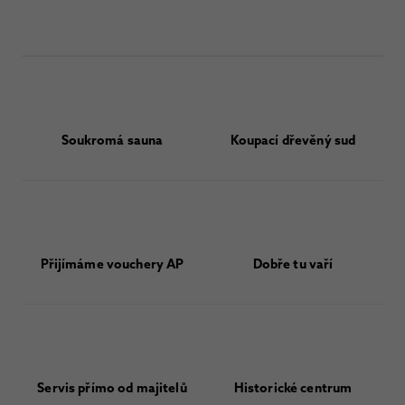
Soukromá sauna
Koupací dřevěný sud
Přijímáme vouchery AP
Dobře tu vaří
Servis přímo od majitelů
Historické centrum