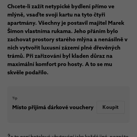
Chcete-li zažít netypické bydlení přímo ve
mlýně, vsaďte svoji kartu na tyto čtyři
apartmány. Všechny je postavil majitel Marek
Šimon vlastníma rukama. Jeho přáním bylo
zachovat prostory starého mlýna a nenásilně v
nich vytvořit luxusní zázemí plné dřevěných
trámů. Při zařizování byl kladen důraz na
maximální komfort pro hosty. A to se mu
skvěle podařilo.
Tip
Místo přijímá dárkové vouchery
Koupit
Že to není hotelové ubytování jako každé jiné, poznáte