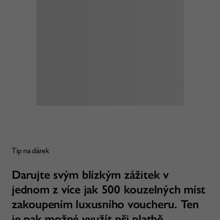
Tip na dárek
Darujte svým blízkým zážitek v
jednom z více jak 500 kouzelných míst
zakoupením luxusního voucheru. Ten
je pak možné využít při platbě