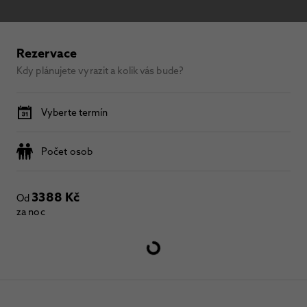
Rezervace
Kdy plánujete vyrazit a kolik vás bude?
Vyberte termín
Počet osob
3388 Kč
Od
za noc