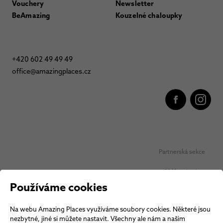
Vouchery
Newsletter
BeAmazing
Kouzelné chaloupky
+420 602 49 49 49
office@amazingplaces.cz
Partnerská sekce
Oblíbená místa
Používáme cookies
Ochrana osobních údajů
Na webu Amazing Places využíváme soubory cookies. Některé jsou
Obchodní podmínky Vouchery
nezbytné, jiné si můžete nastavit. Všechny ale nám a našim