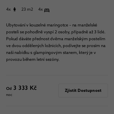
4x
23 m2
4x
Ubytování v kouzelné maringotce – na manželské
posteli se pohodlně vyspí 2 osoby, případně až 3 lidé.
Pokud dáváte přednost dvěma manželským postelím
ve dvou oddělených ložnicích, podívejte se prosím na
naši nabídku s glampingovým stanem, který je v
provozu během letní sezóny.
3 333 Kč
Od
Zjistit Dostupnost
noc