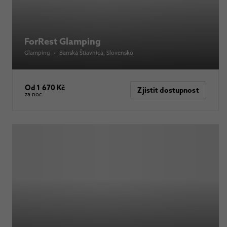
ForRest Glamping
Glamping
•
Banská Štiavnica
, Slovensko
Od 1 670 Kč
Zjistit dostupnost
za noc