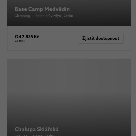
Base Camp Medvědín
Glamping
•
Špindlerův Mlýn
, Česko
Od 2 835 Kč
Zjistit dostupnost
za noc
Chalupa Sklářská
Chalupa
•
Desná
, Česko