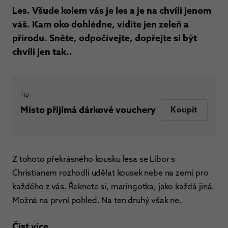
Les. Všude kolem vás je les a je na chvíli jenom
váš. Kam oko dohlédne, vidíte jen zeleň a
přírodu. Sněte, odpočívejte, dopřejte si být
chvíli jen tak..
Tip
Místo přijímá dárkové vouchery
Koupit
Z tohoto překrásného kousku lesa se Libor s
Christianem rozhodli udělat kousek nebe na zemi pro
každého z vás. Řeknete si, maringotka, jako každá jiná.
Možná na první pohled. Na ten druhý však ne.
Číst více