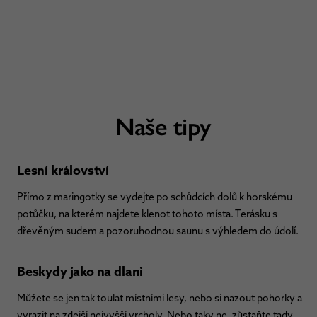
Naše tipy
Lesní království
Přímo z maringotky se vydejte po schůdcích dolů k horskému
potůčku, na kterém najdete klenot tohoto místa. Terásku s
dřevěným sudem a pozoruhodnou saunu s výhledem do údolí.
Beskydy jako na dlani
Můžete se jen tak toulat místními lesy, nebo si nazout pohorky a
vyrazit na zdejší nejvyšší vrcholy. Nebo taky ne, zůstaňte tady..