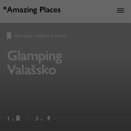
Glamping
•
Halenkov, Česko
Glamping
Valašsko
1
3
x
x