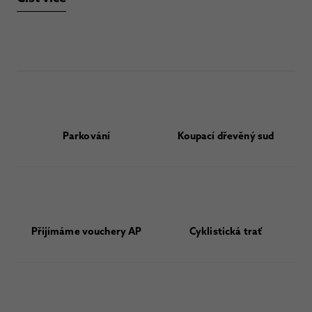
Parkování
Koupací dřevěný sud
Přijímáme vouchery AP
Cyklistická trať