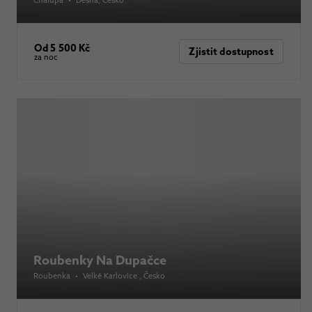
Od 5 500 Kč
Zjistit dostupnost
za noc
Roubenky Na Dupačce
Roubenka
•
Velké Karlovice
, Česko