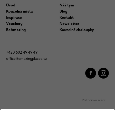
Úvod
Náš tým
Kouzelná místa
Blog
Inspirace
Kontakt
Vouchery
Newsletter
BeAmazing
Kouzelné chaloupky
+420 602 49 49 49
office@amazingplaces.cz
Partnerská sekce
Oblíbená místa