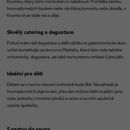
Krumlov, který toho má hodně co nabídnout. Prohlídka zámku,
hromada malých kaváren nebo návštěva koncertu nebo divadla, v
Krumlově se stále něco děje.
Skvělý catering a degustace
Pokud máte rádi degustace a další zážitkové gastronomické akce,
určitě kontaktujte správcovou Markétu, která Vám ráda nabídne
ochutnávky, degustace, ale také nachystanou snídani či jiné jídlo.
Ideální pro děti
Dětem se v tomto stavení rozhodně bude líbit. Na zahradě je
hromada míst k objevování, přes den můžou řádit na pláži Lipna
nebo jednoho z mnoha rybníků a večer si na ohni společně
opečte špekáčky.
S partou do sauny