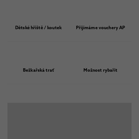
Dětské hřiště / koutek
Přijímáme vouchery AP
Bežkařská trať
Možnost rybařit