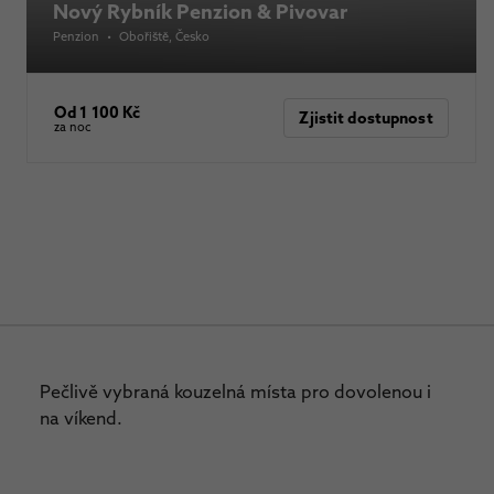
Nový Rybník Penzion & Pivovar
Penzion
•
Obořiště
, Česko
Od 1 100 Kč
Zjistit dostupnost
za noc
Pečlivě vybraná kouzelná místa pro dovolenou i
na víkend.