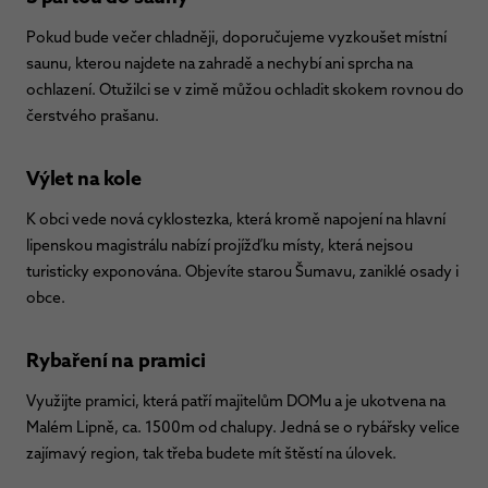
Pokud bude večer chladněji, doporučujeme vyzkoušet místní
saunu, kterou najdete na zahradě a nechybí ani sprcha na
ochlazení. Otužilci se v zimě můžou ochladit skokem rovnou do
čerstvého prašanu.
Výlet na kole
K obci vede nová cyklostezka, která kromě napojení na hlavní
lipenskou magistrálu nabízí projížďku místy, která nejsou
turisticky exponována. Objevíte starou Šumavu, zaniklé osady i
obce.
Rybaření na pramici
Využijte pramici, která patří majitelům DOMu a je ukotvena na
Malém Lipně, ca. 1500m od chalupy. Jedná se o rybářsky velice
zajímavý region, tak třeba budete mít štěstí na úlovek.