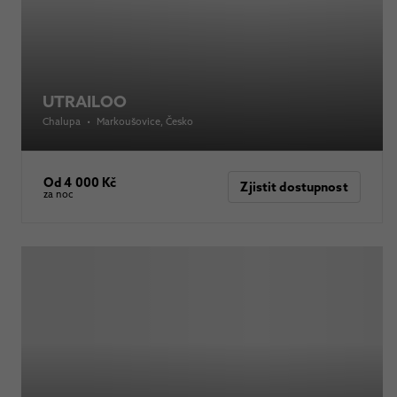
UTRAILOO
Chalupa
•
Markoušovice
, Česko
Od 4 000 Kč
Zjistit dostupnost
za noc