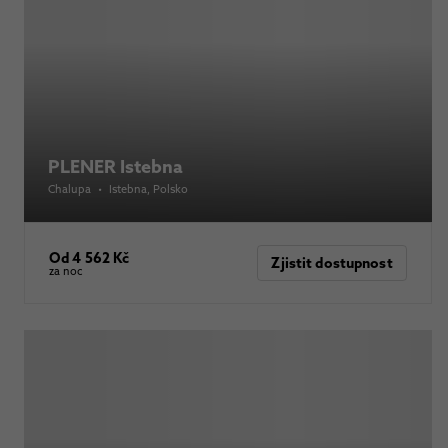
PLENER Istebna
Chalupa
•
Istebna
, Polsko
Od 4 562 Kč
Zjistit dostupnost
za noc