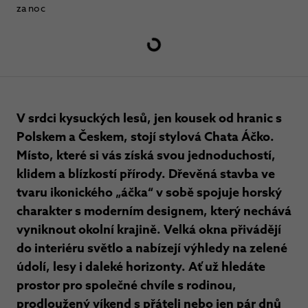
za noc
V srdci kysuckých lesů, jen kousek od hranic s
Polskem a Českem, stojí stylová Chata Áčko.
Místo, které si vás získá svou jednoduchostí,
klidem a blízkostí přírody. Dřevěná stavba ve
tvaru ikonického „áčka“ v sobě spojuje horský
charakter s moderním designem, který nechává
vyniknout okolní krajině. Velká okna přivádějí
do interiéru světlo a nabízejí výhledy na zelené
údolí, lesy i daleké horizonty. Ať už hledáte
prostor pro společné chvíle s rodinou,
prodloužený víkend s přáteli nebo jen pár dnů