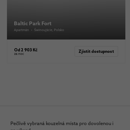
Baltic Park Fort
Apartmán
•
Świnoujście
, Polsko
Od 2 903 Kč
Zjistit dostupnost
za noc
Pečlivě vybraná kouzelná místa pro dovolenou i