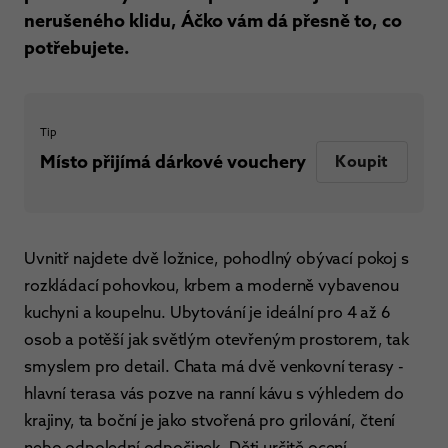
nerušeného klidu, Áčko vám dá přesně to, co
potřebujete.
Tip
Místo přijímá dárkové vouchery
Koupit
Uvnitř najdete dvě ložnice, pohodlný obývací pokoj s
rozkládací pohovkou, krbem a moderně vybavenou
kuchyni a koupelnu. Ubytování je ideální pro 4 až 6
osob a potěší jak světlým otevřeným prostorem, tak
smyslem pro detail. Chata má dvě venkovní terasy -
hlavní terasa vás pozve na ranní kávu s výhledem do
krajiny, ta boční je jako stvořená pro grilování, čtení
nebo odpolední odpočinek. Děti určitě ocení