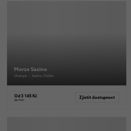
Morze Sasino
Chalupa
•
Sasino
, Polsko
Od 3 145 Kč
Zjistit dostupnost
za noc