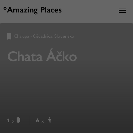
Chalupa
•
Oščadnica, Slovensko
Chata Áčko
1
6
x
x