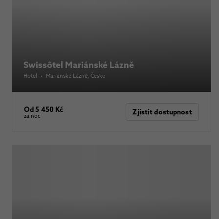
Swissôtel Mariánské Lázně
Hotel
•
Mariánské Lázně
, Česko
Od 5 450 Kč
Zjistit dostupnost
za noc