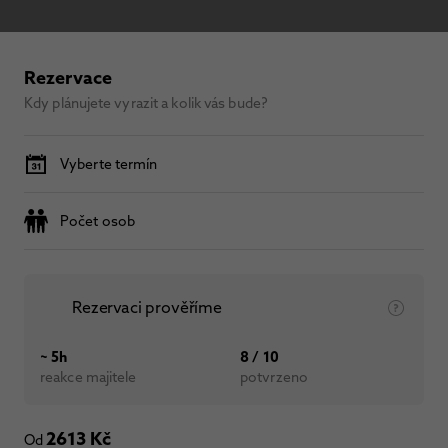
Rezervace
Kdy plánujete vyrazit a kolik vás bude?
Vyberte termín
Počet osob
Rezervaci prověříme
~ 5h
8 / 10
reakce majitele
potvrzeno
2613 Kč
Od