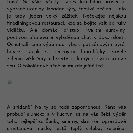
trávě. Se vším všudy. Láhev kvalitního prosecca,
vybrané uzeniny, lahodné sýry, čerstvé pečivo...Jídlo
je tady jeden velký zážitek. Nečekejte nějakou
finediningovou restauraci, kde se bojíte vzít do ruky
vidličku. Ale domácí přístup. Kvalitní suroviny,
poctivou přípravu a vyladěnou chuť k dokonalosti.
Ochutnali jsme výbornou rybu s patizónovým pyré,
hovězí steak s pečenými brambůrky, skvělé
zeleninové krémy a dezerty po kterých je vám jako ve
snu. O čokoládové pěně se mi zdá ještě teď.
A snídaně? Na ty se nedá zapomenout. Ráno vás
probudí sluníčko a v kuchyni už na vás čeká výběr
toho nejlepšího. Šunky, salámy, slaninka, opravdové
smetanové máslo, ještě teplý chleba, zelenina,