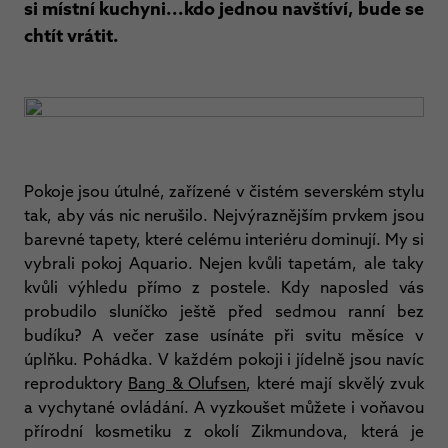
si místní kuchyni...kdo jednou navštíví, bude se
chtít vrátit.
Pokoje jsou útulné, zařízené v čistém severském stylu
tak, aby vás nic nerušilo. Nejvýraznějším prvkem jsou
barevné tapety, které celému interiéru dominují. My si
vybrali pokoj Aquario. Nejen kvůli tapetám, ale taky
kvůli výhledu přímo z postele. Kdy naposled vás
probudilo sluníčko ještě před sedmou ranní bez
budíku? A večer zase usínáte při svitu měsíce v
úplňku. Pohádka. V každém pokoji i jídelně jsou navíc
reproduktory
Bang & Olufsen
, které mají skvělý zvuk
a vychytané ovládání. A vyzkoušet můžete i voňavou
přírodní kosmetiku z okolí Zikmundova, která je