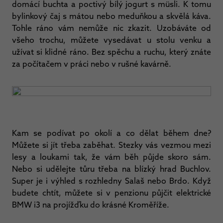
domácí buchta a poctivý bílý jogurt s müsli. K tomu
bylinkový čaj s mátou nebo meduňkou a skvělá káva.
Tohle ráno vám nemůže nic zkazit. Uzobáváte od
všeho trochu, můžete vysedávat u stolu venku a
užívat si klidné ráno. Bez spěchu a ruchu, který znáte
za počítačem v práci nebo v rušné kavárně.
Kam se podívat po okolí a co dělat během dne?
Můžete si jít třeba zaběhat. Stezky vás vezmou mezi
lesy a loukami tak, že vám běh půjde skoro sám.
Nebo si udělejte tůru třeba na blízký hrad Buchlov.
Super je i výhled s rozhledny Salaš nebo Brdo. Když
budete chtít, můžete si v penzionu půjčit elektrické
BMW i3 na projížďku do krásné Kroměříže.