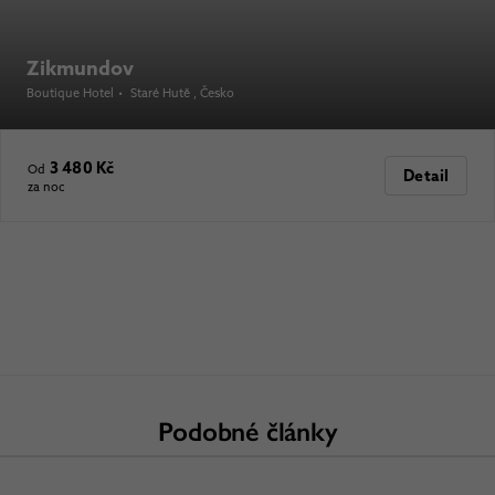
Zikmundov
Boutique Hotel
•
Staré Hutě
, Česko
3 480 Kč
Od
Detail
za noc
Podobné články