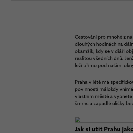
Cestování pro mnohé z ná
dlouhých hodinách na dáln
okamžik, kdy se v diáři ob
realitou všedních dnů. Jen
leží přímo pod našimi okn
Praha v létě má specificko
povinností málokdy vním
vlastním městě a vypnete t
šmrnc a zapadlé uličky be
Jak si užít Prahu jak