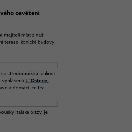
dového osvěžení
 majiteli míst z naší
ní terase ikonické budovy
e se středomořská lehkost
a vyhlášená
L`Osterie
,
pivo a domácí ice tea.
sky italské pizzy, je