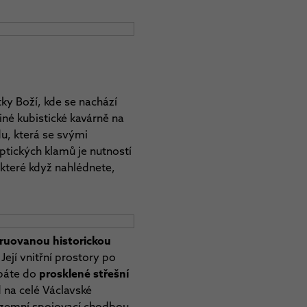
ky Boží, kde se nachází
diné kubistické kavárně na
u, která se svými
ptických klamů je nutností
které když nahlédnete,
ruovanou historickou
ejí vnitřní prostory po
upáte do
prosklené střešní
 na celé Václavské
odzemní spojovací chodbou,