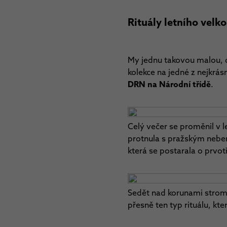
Rituály letního velk
My jednu takovou malou, do
kolekce na jedné z nejkrás
DRN na Národní třídě
.
Celý večer se proměnil v l
protnula s pražským nebe
která se postarala o prvot
Sedět nad korunami stromů
přesně ten typ rituálu, k