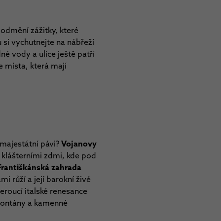
odmění zážitky, které
 si vychutnejte na nábřeží
é vody a ulice ještě patří
e místa, která mají
 majestátní pávi?
Vojanovy
 klášterními zdmi, kde pod
Františkánská zahrada
i růží a její barokní živé
eroucí italské renesance
, fontány a kamenné