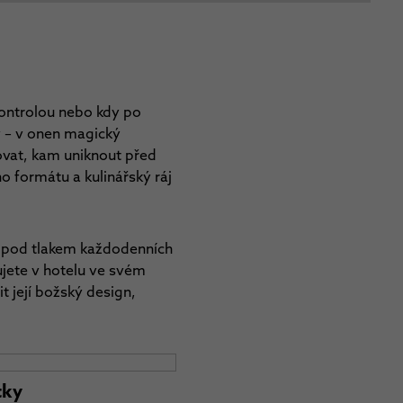
ontrolou nebo kdy po
v – v onen magický
novat, kam uniknout před
ho formátu a kulinářský ráj
lé pod tlakem každodenních
jete v hotelu ve svém
t její božský design,
tky