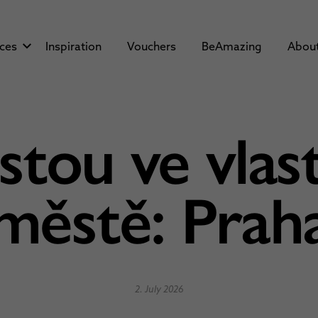
aces
Inspiration
Vouchers
BeAmazing
Abou
istou ve vlas
městě: Prah
2. July 2026