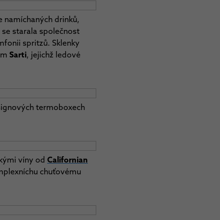
e namíchaných drinků,
 se starala společnost
fonii spritzů. Sklenky
vým
Sarti
, jejichž ledové
designových termoboxech
skými víny od
Californian
omplexníchu chuťovému