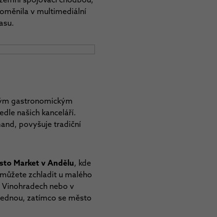
oměnila v multimediální
asu.
eným gastronomickým
dle našich kanceláří.
and, povyšuje tradiční
sto Market v Andělu
, kde
e můžete zchladit u malého
 Vinohradech nebo v
jednou, zatímco se město