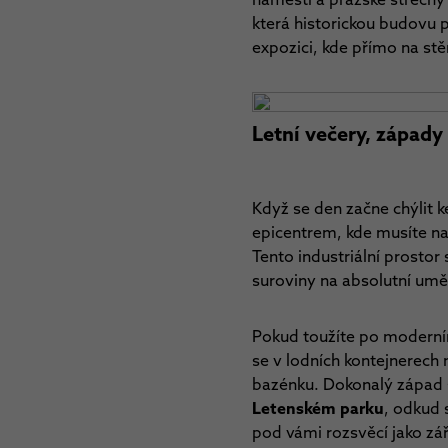
která historickou budovu
expozici, kde přímo na st
Letní večery, západy 
Když se den začne chýlit k
epicentrem, kde musíte nav
Tento industriální prosto
suroviny na absolutní uměn
Pokud toužíte po moderním
se v lodních kontejnerech 
bazénku. Dokonalý západ sl
Letenském parku
, odkud 
pod vámi rozsvěcí jako zář