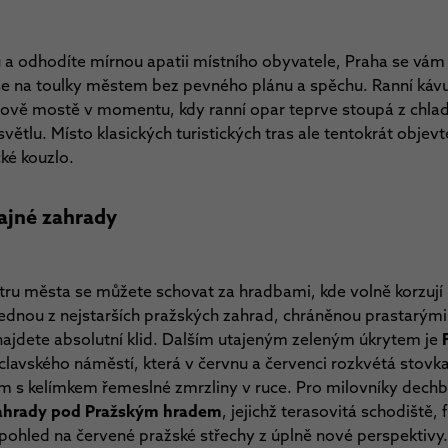
u a odhodíte mírnou apatii místního obyvatele, Praha se vám 
 se na toulky městem bez pevného plánu a spěchu. Ranní kávu
lově mostě v momentu, kdy ranní opar teprve stoupá z chladn
větlu. Místo klasických turistických tras ale tentokrát objevt
cké kouzlo.
tajné zahrady
ntru města se můžete schovat za hradbami, kde volně korzují
jednou z nejstarších pražských zahrad, chráněnou prastarými
ajdete absolutní klid. Dalším utajeným zeleným úkrytem je
clavského náměstí, která v červnu a červenci rozkvétá stovkam
em s kelímkem řemeslné zmrzliny v ruce. Pro milovníky dechb
ahrady pod Pražským hradem
, jejichž terasovitá schodiště
ohled na červené pražské střechy z úplně nové perspektivy.