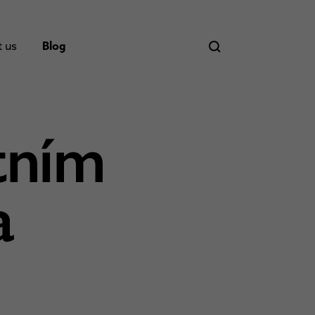
t us
Blog
tním
a