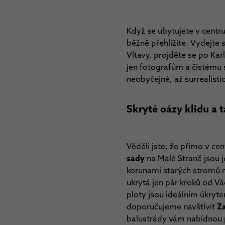
Když se ubytujete v centr
běžně přehlížíte. Vydejte
Vltavy, projděte se po Kar
jen fotografům a čistému s
neobyčejné, až surrealisti
Skryté oázy klidu a 
Věděli jste, že přímo v ce
sady
na Malé Straně jsou 
korunami starých stromů n
ukrytá jen pár kroků od Vá
ploty jsou ideálním úkryt
doporučujeme navštívit
Z
balustrády vám nabídnou p