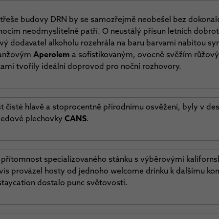
a střeše budovy DRN by se samozřejmě neobešel bez dokonal
ocím neodmyslitelně patří. O neustálý přísun letních dobrot
ový dodavatel alkoholu rozehrála na baru barvami nabitou sym
oranžovým
Aperolem
a sofistikovaným, ovocně svěžím růžo
kami tvořily ideální doprovod pro noční rozhovory.
nost čisté hlavě a stoprocentně přírodnímu osvěžení, byly v 
 ledové plechovky
CANS
.
 přítomnost specializovaného stánku s výběrovými kaliforn
rvis provázel hosty od jednoho welcome drinku k dalšímu k
staycation dostalo punc světovosti.