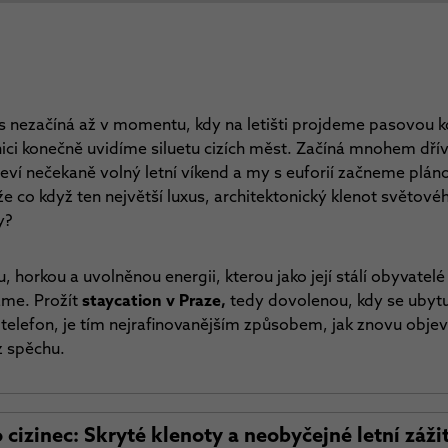
s nezačíná až v momentu, kdy na letišti projdeme pasovou k
ici konečně uvidíme siluetu cizích měst. Začíná mnohem dří
jeví nečekaně volný letní víkend a my s euforií začneme plá
že co když ten největší luxus, architektonický klenot světové
y?
u, horkou a uvolněnou energii, kterou jako její stálí obyvate
áme. Prožít
staycation v Praze,
tedy dovolenou, kdy se ubytu
elefon, je tím nejrafinovanějším způsobem, jak znovu objevi
z spěchu.
o cizinec: Skryté klenoty a neobyčejné letní záži