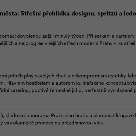
oměsta: Střešní přehlídka designu, spritzů a le
mácí dovolenou zažili minulý týden. Při setkání s partnery a
nějších a nejprogresivnějších střech moderní Prahy – na střeš
etní příběh plný skvělých chutí a nekompromisní estetiky, kd
m. Hlavním hostitelem a autorem kulinářského konceptu byl
řídní catering, poctivé řemeslné jídlo, perfektně vychlazené 
, sledovat panorama Pražského hradu a ulamovat křupavé kou
terý vás okamžitě přenese na prázdninovou vlnu.