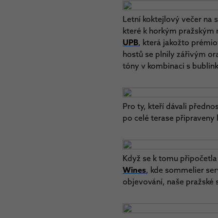
Letní koktejlový večer n
které k horkým pražským n
UPB
, která jakožto prémi
hostů se plnily zářivým 
tóny v kombinaci s bublin
Pro ty, kteří dávali před
po celé terase připraveny
Když se k tomu připočetla
Wines
, kde sommelier se
objevování, naše pražské 