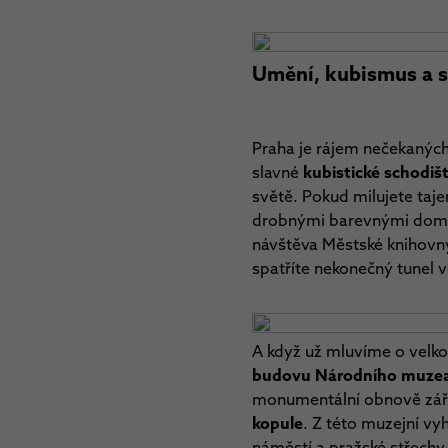
Umění, kubismus a sk
Praha je rájem nečekaných
slavné
kubistické schodiš
světě. Pokud milujete taje
drobnými barevnými domečk
návštěva Městské knihovny
spatříte nekonečný tunel v
A když už mluvíme o velkol
budovu Národního muze
monumentální obnově září 
kopule
. Z této muzejní vy
náměstí a pražské střechy