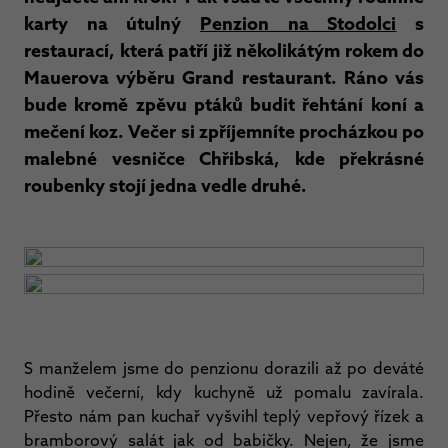
karty na útulný
Penzion na Stodolci
s
restaurací, která patří již několikátým rokem do
Mauerova výběru Grand restaurant. Ráno vás
bude kromě zpěvu ptáků budit řehtání koní a
mečení koz. Večer si zpříjemníte procházkou po
malebné vesničce Chřibská, kde překrásné
roubenky stojí jedna vedle druhé.
S manželem jsme do penzionu dorazili až po deváté
hodině večerní, kdy kuchyně už pomalu zavírala.
Přesto nám pan kuchař vyšvihl teplý vepřový řízek a
bramborový salát jak od babičky. Nejen, že jsme