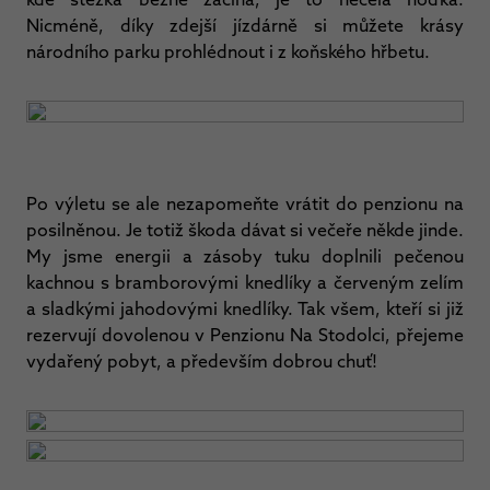
Nicméně, díky zdejší jízdárně si můžete krásy
národního parku prohlédnout i z koňského hřbetu.
Po výletu se ale nezapomeňte vrátit do penzionu na
posilněnou. Je totiž škoda dávat si večeře někde jinde.
My jsme energii a zásoby tuku doplnili pečenou
kachnou s bramborovými knedlíky a červeným zelím
a sladkými jahodovými knedlíky. Tak všem, kteří si již
rezervují dovolenou v Penzionu Na Stodolci, přejeme
vydařený pobyt, a především dobrou chuť!