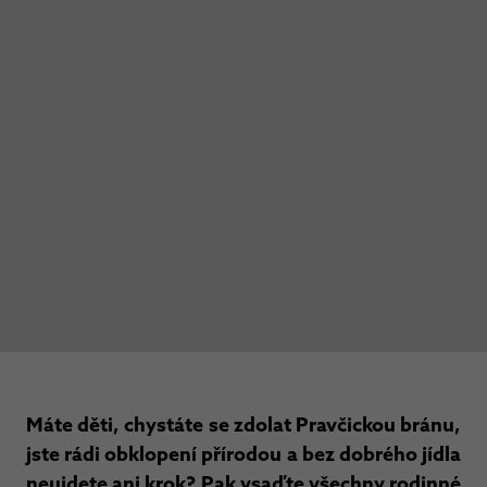
Máte děti, chystáte se zdolat Pravčickou bránu,
jste rádi obklopení přírodou a bez dobrého jídla
neujdete ani krok? Pak vsaďte všechny rodinné