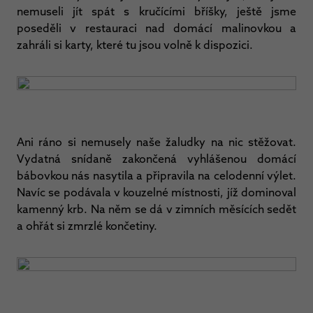
nemuseli jít spát s kručícími bříšky, ještě jsme
poseděli v restauraci nad domácí malinovkou a
zahráli si karty, které tu jsou volně k dispozici.
Ani ráno si nemusely naše žaludky na nic stěžovat.
Vydatná snídaně zakončená vyhlášenou domácí
bábovkou nás nasytila a připravila na celodenní výlet.
Navíc se podávala v kouzelné místnosti, jíž dominoval
kamenný krb. Na něm se dá v zimních měsících sedět
a ohřát si zmrzlé končetiny.