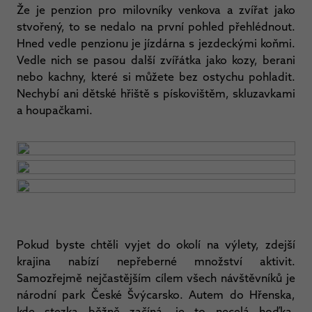
Že je penzion pro milovníky venkova a zvířat jako
stvořený, to se nedalo na první pohled přehlédnout.
Hned vedle penzionu je jízdárna s jezdeckými koňmi.
Vedle nich se pasou další zvířátka jako kozy, berani
nebo kachny, které si můžete bez ostychu pohladit.
Nechybí ani dětské hřiště s pískovištěm, skluzavkami
a houpačkami.
Pokud byste chtěli vyjet do okolí na výlety, zdejší
krajina nabízí nepřeberné množství aktivit.
Samozřejmě nejčastějším cílem všech návštěvníků je
národní park České Švýcarsko. Autem do Hřenska,
kde stezka běžně začíná, je to necelá hoďka.