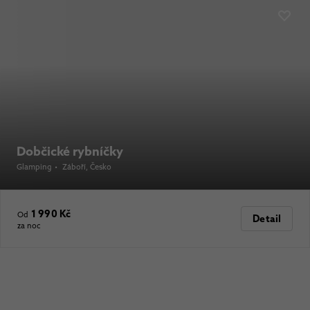
Dobčické rybníčky
Glamping
•
Záboří
, Česko
1 990 Kč
Od
Detail
za noc