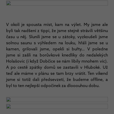
V okolí je spousta míst, kam na výlet. My jsme ale
byli tak nadšení z tippi, že jsme stejně strávili většinu
času u něj. Slunili jsme se u zátoky, vyzkoušeli jsme
solnou saunu s výhledem na louku, hřáli jsme se u
kamen, grilovali jsme, opekli si buřty… V poledne
jsme si zašli na borůvkové knedlíky do nedalekých
Holašovic (i když Dobčice se nám líbily mnohem víc).
A po cestě zpátky domů se zastavili v Hluboké. Už
teď ale máme v plánu se tam brzy vrátit. Ten víkend
jsme si totiž dali předsevzetí, že budeme offline, a
byl to ten nejlepší odpočinek za dlooouhou dobu.