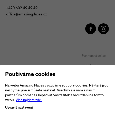
+420 602 49 49 49
office@amazingplaces.cz
Partnerská sekce
Oblíbená místa
Používáme cookies
Ochrana osobních údajů
Na webu Amazing Places využíváme soubory cookies. Některé jsou
Obchodní podmínky Vouchery
nezbytné, jiné si můžete nastavit. Všechny ale nám a našim
partnerům pomáhají zlepšovat Váš zážitek z brouzdání na tomto
Obchodní podmínky
webu.
Více najdete zde.
Upravit nastavení