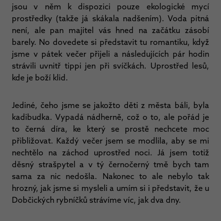
jsou v něm k dispozici pouze ekologické mycí
prostředky (takže já skákala nadšením). Voda pitná
není, ale pan majitel vás hned na začátku zásobí
barely. No dovedete si představit tu romantiku, když
jsme v pátek večer přijeli a následujících pár hodin
strávili uvnitř tippi jen při svíčkách. Uprostřed lesů,
kde je boží klid.
Jediné, čeho jsme se jakožto děti z města báli, byla
kadibudka. Vypadá nádherně, což o to, ale pořád je
to černá díra, ke který se prostě nechcete moc
přibližovat. Každý večer jsem se modlila, aby se mi
nechtělo na záchod uprostřed noci. Já jsem totiž
děsný strašpytel a v tý černočerný tmě bych tam
sama za nic nedošla. Nakonec to ale nebylo tak
hrozný, jak jsme si mysleli a umím si i představit, že u
Dobčických rybníčků strávíme víc, jak dva dny.