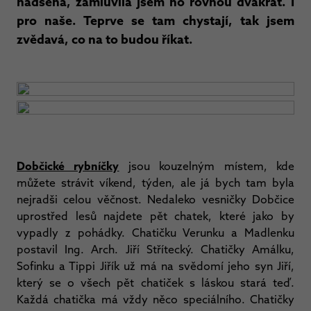
nadšená, zamluvila jsem ho rovnou dvakrát. I
pro naše. Teprve se tam chystají, tak jsem
zvědavá, co na to budou říkat.
Dobčické rybníčky
jsou kouzelným místem, kde
můžete strávit víkend, týden, ale já bych tam byla
nejradši celou věčnost. Nedaleko vesničky Dobčice
uprostřed lesů najdete pět chatek, které jako by
vypadly z pohádky. Chatičku Verunku a Madlenku
postavil Ing. Arch. Jiří Střítecký. Chatičky Amálku,
Sofinku a Tippi Jiřík už má na svědomí jeho syn Jiří,
který se o všech pět chatiček s láskou stará teď.
Každá chatička má vždy něco speciálního. Chatičky