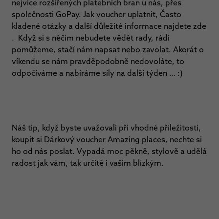
nejvíce rozšířených platebních bran u nás, přes
společnosti GoPay. Jak voucher uplatnit, Často
kladené otázky a další důležité informace najdete zde
. Když si s něčím nebudete vědět rady, rádi
pomůžeme, stačí nám napsat nebo zavolat. Akorát o
víkendu se nám pravděpodobně nedovoláte, to
odpočíváme a nabíráme síly na další týden … :)
Náš tip, když byste uvažovali při vhodné příležitosti,
koupit si Dárkový voucher Amazing places, nechte si
ho od nás poslat. Vypadá moc pěkně, stylově a udělá
radost jak vám, tak určitě i vašim blízkým.