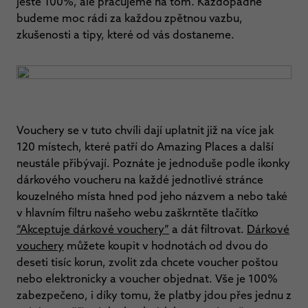
ještě 100%, ale pracujeme na tom. Každopádně
budeme moc rádi za každou zpětnou vazbu,
zkušenosti a tipy, které od vás dostaneme.
Vouchery se v tuto chvíli dají uplatnit již na více jak
120 místech, které patří do Amazing Places a další
neustále přibývají. Poznáte je jednoduše podle ikonky
dárkového voucheru na každé jednotlivé stránce
kouzelného místa hned pod jeho názvem a nebo také
v hlavním filtru našeho webu zaškrntěte tlačítko
“Akceptuje dárkové vouchery”
a dát filtrovat.
Dárkové
vouchery
můžete koupit v hodnotách od dvou do
deseti tisíc korun, zvolit zda chcete voucher poštou
nebo elektronicky a voucher objednat. Vše je 100%
zabezpečeno, i díky tomu, že platby jdou přes jednu z