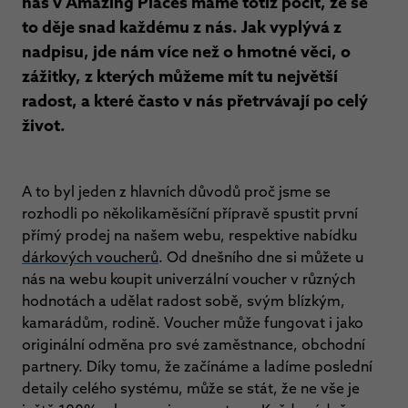
nás v Amazing Places máme totiž pocit, že se
to děje snad každému z nás. Jak vyplývá z
nadpisu, jde nám více než o hmotné věci, o
zážitky, z kterých můžeme mít tu největší
radost, a které často v nás přetrvávají po celý
život.
A to byl jeden z hlavních důvodů proč jsme se
rozhodli po několikaměsíční přípravě spustit první
přímý prodej na našem webu, respektive nabídku
dárkových voucherů
. Od dnešního dne si můžete u
nás na webu koupit univerzální voucher v různých
hodnotách a udělat radost sobě, svým blízkým,
kamarádům, rodině. Voucher může fungovat i jako
originální odměna pro své zaměstnance, obchodní
partnery. Díky tomu, že začínáme a ladíme poslední
detaily celého systému, může se stát, že ne vše je