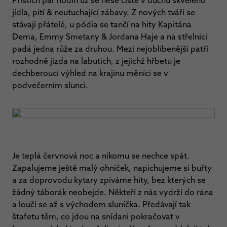
Příštích pár hodin už se nese čistě v duchu skvělého
jídla, pití & neutuchající zábavy. Z nových tváří se
stávají přátelé, u pódia se tančí na hity Kapitána
Dema, Emmy Smetany & Jordana Haje a na střelnici
padá jedna růže za druhou. Mezi nejoblíbenější patří
rozhodně jízda na labutích, z jejichž hřbetu je
dechberoucí výhled na krajinu měnící se v
podvečerním slunci.
Je teplá červnová noc a nikomu se nechce spát.
Zapalujeme ještě malý ohníček, napichujeme si buřty
a za doprovodu kytary zpíváme hity, bez kterých se
žádný táborák neobejde. Někteří z nás vydrží do rána
a loučí se až s východem sluníčka. Předávají tak
štafetu těm, co jdou na snídani pokračovat v