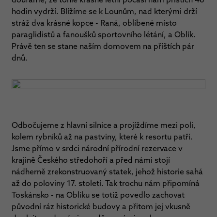
hodin vydrží. Blížíme se k Lounům, nad kterými drží
stráž dva krásné kopce - Raná, oblíbené místo
paraglidistů a fanoušků sportovního létání, a Oblík.
Právě ten se stane naším domovem na příštích pár
dnů.
Odbočujeme z hlavní silnice a projíždíme mezi poli,
kolem rybníků až na pastviny, které k resortu patří.
Jsme přímo v srdci národní přírodní rezervace v
krajině Českého středohoří a před námi stojí
nádherně zrekonstruovaný statek, jehož historie sahá
až do poloviny 17. století. Tak trochu nám připomíná
Toskánsko - na Oblíku se totiž povedlo zachovat
původní ráz historické budovy a přitom jej vkusně