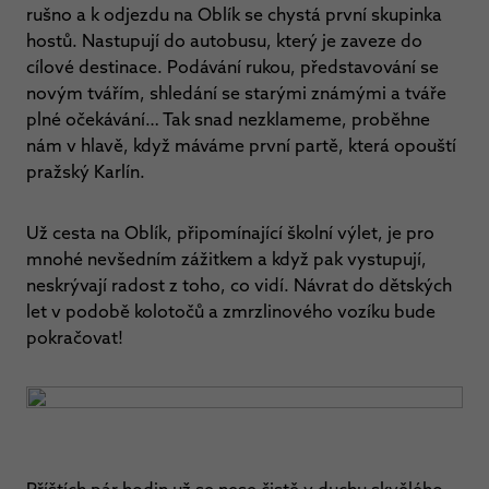
rušno a k odjezdu na Oblík se chystá první skupinka
hostů. Nastupují do autobusu, který je zaveze do
cílové destinace. Podávání rukou, představování se
novým tvářím, shledání se starými známými a tváře
plné očekávání… Tak snad nezklameme, proběhne
nám v hlavě, když máváme první partě, která opouští
pražský Karlín.
Už cesta na Oblík, připomínající školní výlet, je pro
mnohé nevšedním zážitkem a když pak vystupují,
neskrývají radost z toho, co vidí. Návrat do dětských
let v podobě kolotočů a zmrzlinového vozíku bude
pokračovat!