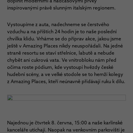
doplnit moderními a nadčasovými prvky
inspirovanými právě slunným italským regionem.
Vystoupíme z auta, nadechneme se čerstvého
vzduchu a na příštích 24 hodin je to naše poslední
chvilka klidu. Vrháme se do příprav akce, jakou jsme
ještě v Amazing Places nikdy neuspořádali. Na jedné
straně resortu se staví střelnice, labutě a nebude
chybět ani cukrová vata. Ve vnitrobloku nám před
očima roste pódium, kde vystoupí hvězdy české
hudební scény, a ve velké stodole se to hemží kolegy
z Amazing Places, kteří neúnavně přidávají ruku k dílu.
Najednou je čtvrtek 8. června, 15:00 a naše karlínské
kanceláře utichají. Naopak na venkovním parkovišti je