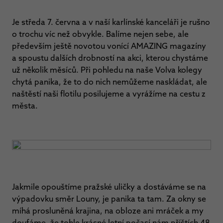
Je středa 7. června a v naší karlínské kanceláři je rušno
o trochu víc než obvykle. Balíme nejen sebe, ale
především ještě novotou vonící AMAZING magazíny
a spoustu dalších drobností na akci, kterou chystáme
už několik měsíců. Při pohledu na naše Volva kolegy
chytá panika, že to do nich nemůžeme naskládat, ale
naštěstí naši flotilu posilujeme a vyrážíme na cestu z
města.
Jakmile opouštíme pražské uličky a dostáváme se na
výpadovku směr Louny, je panika ta tam. Za okny se
míhá prosluněná krajina, na obloze ani mráček a my
doufáme, že tohle krásné letní počasí nám příštích 48