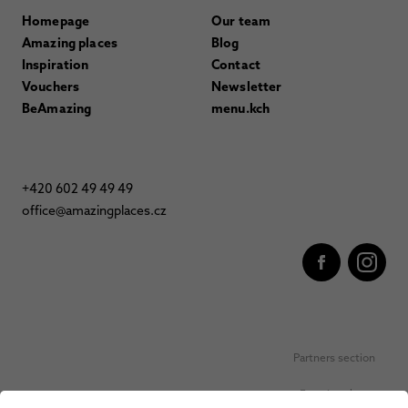
Homepage
Our team
Amazing places
Blog
Inspiration
Contact
Vouchers
Newsletter
BeAmazing
menu.kch
+420 602 49 49 49
office@amazingplaces.cz
Partners section
Favorite places