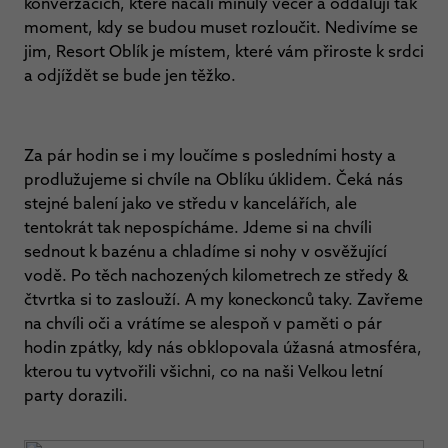
konverzacích, které načali minulý večer a oddalují tak
moment, kdy se budou muset rozloučit. Nedivíme se
jim, Resort Oblík je místem, které vám přiroste k srdci
a odjíždět se bude jen těžko.
Za pár hodin se i my loučíme s posledními hosty a
prodlužujeme si chvíle na Oblíku úklidem. Čeká nás
stejné balení jako ve středu v kancelářích, ale
tentokrát tak nepospícháme. Jdeme si na chvíli
sednout k bazénu a chladíme si nohy v osvěžující
vodě. Po těch nachozených kilometrech ze středy &
čtvrtka si to zaslouží. A my koneckonců taky. Zavřeme
na chvíli oči a vrátíme se alespoň v paměti o pár
hodin zpátky, kdy nás obklopovala úžasná atmosféra,
kterou tu vytvořili všichni, co na naši Velkou letní
party dorazili.