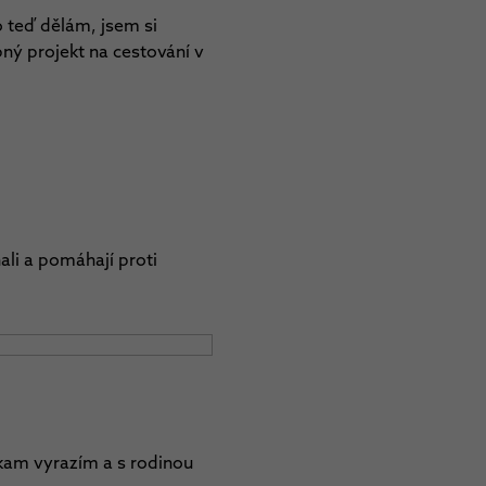
o teď dělám, jsem si
bný projekt na cestování v
ali a pomáhají proti
ěkam vyrazím a s rodinou