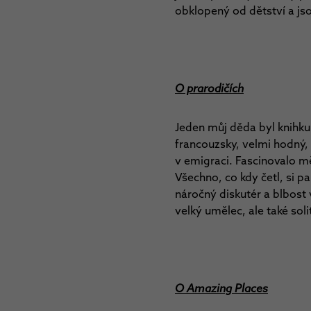
obklopený od dětství a js
O prarodičích
Jeden můj děda byl knihku
francouzsky, velmi hodný, 
v emigraci. Fascinovalo mě
Všechno, co kdy četl, si p
náročný diskutér a blbost v
velký umělec, ale také solit
O Amazing Places