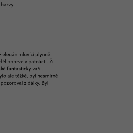
 barvy.
ý elegán mluvící plynně
děl poprvé v patnácti. Žil
é fantasticky vařil.
ylo ale těžké, byl nesmírně
 pozoroval z dálky. Byl