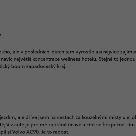
.
u
ouho, ale v posledních letech tam vyrostlo asi nejvíce zajíma
navíc největší koncentrace wellness hotelů. Stejné to jednou
stický boom západočeský kraj.
ejezdím, ale dříve jsem na cestách za kouzelnými místy ujel ok
tější v autě je pro mě zabránit únavě a cítit se bezpečně, tí
oupil si Volvo XC90. Je to radost.