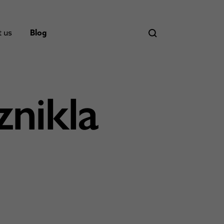
t us
Blog
znikla