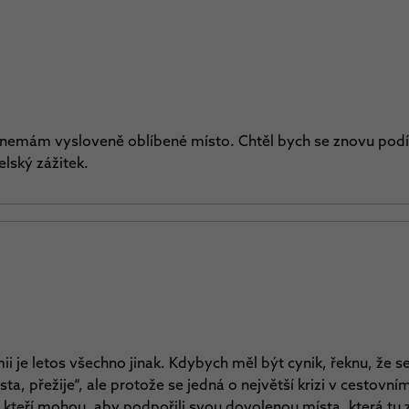
ale nemám vysloveně oblíbené místo. Chtěl bych se znovu pod
elský zážitek.
i je letos všechno jinak. Kdybych měl být cynik, řeknu, že s
sta, přežije“, ale protože se jedná o největší krizi v cestovn
, kteří mohou, aby podpořili svou dovolenou místa, která tu 