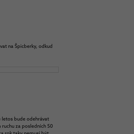
ívat na Špicberky, odkud
e letos bude odehrávat
ím ruchu za posledních 50
za rok taky nemusí být.