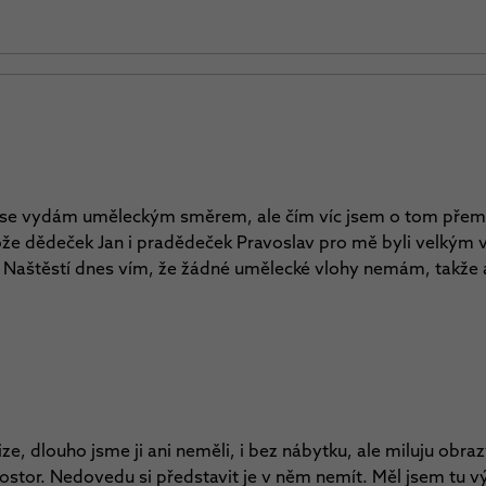
 se vydám uměleckým směrem, ale čím víc jsem o tom přemýš
ože dědeček Jan i pradědeček Pravoslav pro mě byli velkým v
. Naštěstí dnes vím, že žádné umělecké vlohy nemám, takže
ze, dlouho jsme ji ani neměli, i bez nábytku, ale miluju obraz
stor. Nedovedu si představit je v něm nemít. Měl jsem tu v