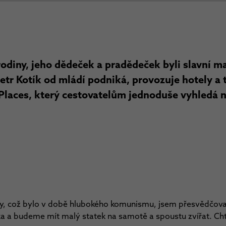
odiny, jeho dědeček a pradědeček byli slavní mal
etr Kotík od mládí podniká, provozuje hotely a t
laces, který cestovatelům jednoduše vyhledá n
oly, což bylo v době hlubokého komunismu, jsem přesvědčova
 a budeme mít malý statek na samotě a spoustu zvířat. Chtě