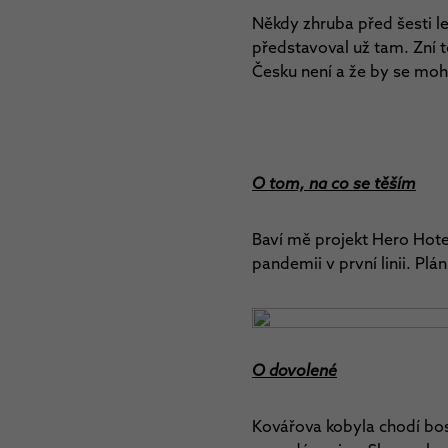
Někdy zhruba před šesti l
představoval už tam. Zní t
Česku není a že by se mohl
O tom, na co se těším
Baví mě projekt Hero Hotel
pandemii v první linii. Plá
O dovolené
Kovářova kobyla chodí bos