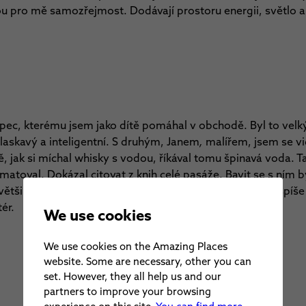
ou pro mě samozřejmost. Dodávají prostoru energii, světlo a
pec, kterému jsem jako dítě pomáhal v obchodě. Byl to velk
laskavý a inteligentní. S druhým, Janem
,
malířem, jsem se vi
, jak si míchal whisky s vodou, říkával tomu špinavá voda. Tak
amatoval. Dokázal citovat z knih celé pasáže. Bavit se s ním b
ětšinou poznal, ještě než jste dořekli větu. Takže já ho spíše
ér.
We use cookies
We use cookies on the Amazing Places
website. Some are necessary, other you can
set. However, they all help us and our
partners to improve your browsing