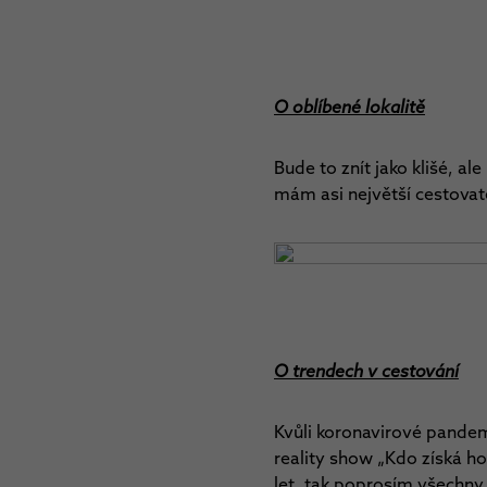
O oblíbené lokalitě
Bude to znít jako klišé, 
mám asi největší cestovat
O trendech v cestování
Kvůli koronavirové pandemi
reality show „Kdo získá ho
let, tak poprosím všechny