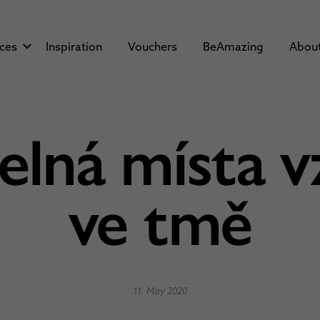
aces
Inspiration
Vouchers
BeAmazing
Abou
lná místa v
ve tmě
11. May 2020