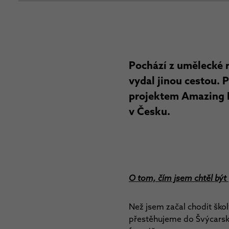
Pochází z umělecké r
vydal jinou cestou. P
projektem Amazing P
v Česku.
O tom, čím jsem chtěl být
Než jsem začal chodit šk
přestěhujeme do Švýcarska