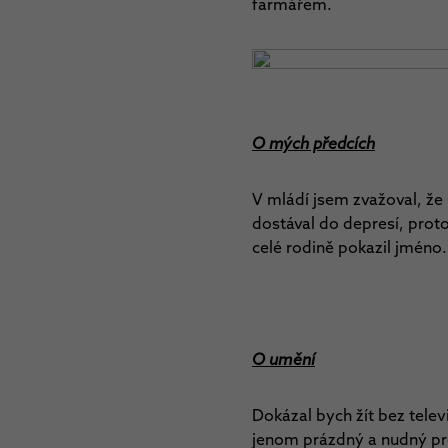
farmářem.
O mých předcích
V mládí jsem zvažoval, že
dostával do depresí, prot
celé rodině pokazil jméno
O umění
Dokázal bych žít bez televi
jenom prázdný a nudný pro