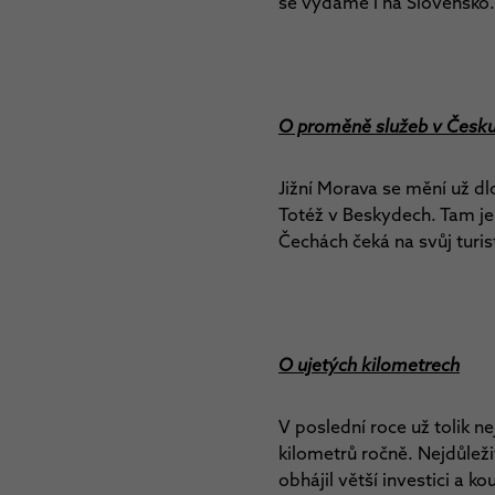
se vydáme i na Slovensko
O proměně služeb v Česk
Jižní Morava se mění už dl
Totéž v Beskydech. Tam je 
Čechách čeká na svůj turi
O ujetých kilometrech
V poslední roce už tolik n
kilometrů ročně. Nejdůleži
obhájil větší investici a k