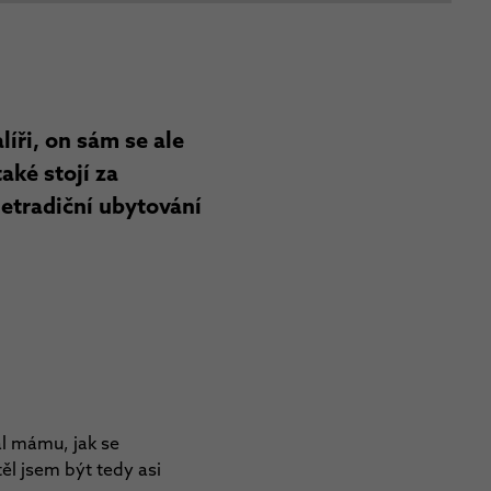
íři, on sám se ale
aké stojí za
etradiční ubytování
l mámu, jak se
l jsem být tedy asi