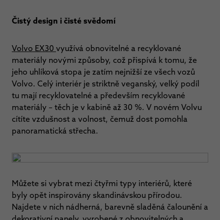
Čistý design i čisté svědomí
Volvo EX30
využívá obnovitelné a recyklované
materiály novými způsoby, což přispívá k tomu, že
jeho uhlíková stopa je zatím nejnižší ze všech vozů
Volvo. Celý interiér je striktně veganský, velký podíl
tu mají recyklovatelné a především recyklované
materiály – těch je v kabině až 30 %. V novém Volvu
cítíte vzdušnost a volnost, čemuž dost pomohla
panoramatická střecha.
Můžete si vybrat mezi čtyřmi typy interiérů, které
byly opět inspirovány skandinávskou přírodou.
Najdete v nich nádherná, barevně sladěná čalounění a
dekorativní panely, vyrobené z obnovitelných a