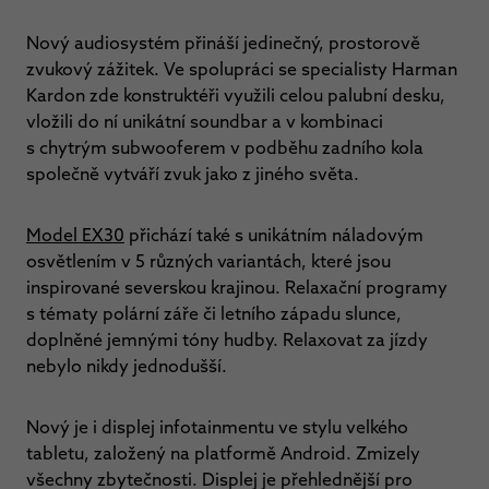
Nový audiosystém přináší jedinečný, prostorově
zvukový zážitek. Ve spolupráci se specialisty Harman
Kardon zde konstruktéři využili celou palubní desku,
vložili do ní unikátní soundbar a v kombinaci
s chytrým subwooferem v podběhu zadního kola
společně vytváří zvuk jako z jiného světa.
Model EX30
přichází také s unikátním náladovým
osvětlením v 5 různých variantách, které jsou
inspirované severskou krajinou. Relaxační programy
s tématy polární záře či letního západu slunce,
doplněné jemnými tóny hudby. Relaxovat za jízdy
nebylo nikdy jednodušší.
Nový je i displej infotainmentu ve stylu velkého
tabletu, založený na platformě Android. Zmizely
všechny zbytečnosti. Displej je přehlednější pro