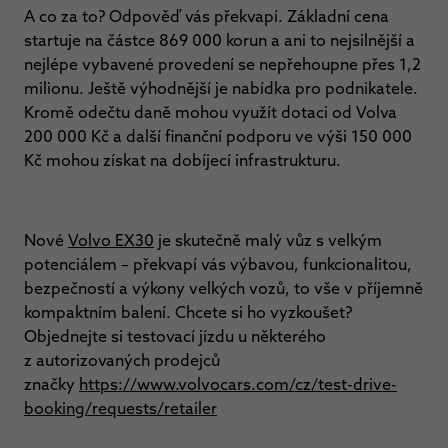
A co za to? Odpověď vás překvapí. Základní cena
startuje na částce 869 000 korun a ani to nejsilnější a
nejlépe vybavené provedení se nepřehoupne přes 1,2
milionu. Ještě výhodnější je nabídka pro podnikatele.
Kromě odečtu daně mohou využít dotaci od Volva
200 000 Kč a další finanční podporu ve výši 150 000
Kč mohou získat na dobíjecí infrastrukturu.
Nové
Volvo EX30
je skutečně malý vůz s velkým
potenciálem – překvapí vás výbavou, funkcionalitou,
bezpečností a výkony velkých vozů, to vše v příjemně
kompaktním balení. Chcete si ho vyzkoušet?
Objednejte si testovací jízdu u některého
z autorizovaných prodejců
značky
https://www.volvocars.com/cz/test-drive-
booking/requests/retailer