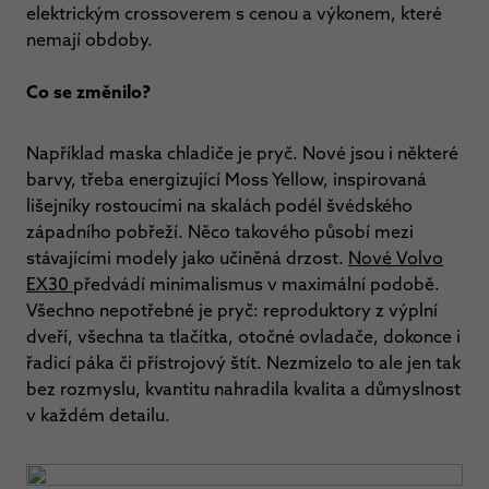
elektrickým crossoverem s cenou a výkonem, které
nemají obdoby.
Co se změnilo?
Například maska chladiče je pryč. Nové jsou i některé
barvy, třeba energizující Moss Yellow, inspirovaná
lišejníky rostoucími na skalách podél švédského
západního pobřeží. Něco takového působí mezi
stávajícími modely jako učiněná drzost.
Nové Volvo
EX30
předvádí minimalismus v maximální podobě.
Všechno nepotřebné je pryč: reproduktory z výplní
dveří, všechna ta tlačítka, otočné ovladače, dokonce i
řadicí páka či přístrojový štít. Nezmizelo to ale jen tak
bez rozmyslu, kvantitu nahradila kvalita a důmyslnost
v každém detailu.