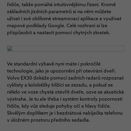
řidiče, takže pomáhá intuitivnějšímu řízení. Kromě
základních jízdních parametrů si na něm můžete
užívat i své oblíbené streamovací aplikace a využívat
mapové podklady Google. Celé rozhraní si lze
přizpůsobit a nastavit pomocí chytrých zkratek.
Ve standardní výbavě nyní máte i pokročilé
technologie, jako je upozornění při otevírání dveří.
Volvo EX30 dokáže pomocí zadních radarů rozpoznat
cyklisty a koloběžky blížící se zezadu, a pokud se
někdo ve voze chystá otevřít dveře, ozve se akustická
výstraha. Je tu ale třeba i systém kontroly pozornosti
řidiče, kdy vůz sleduje pohyby očí a hlavy řidiče.
Skvělým doplňkem je i bezdrátová nabíječka telefonu
v úložném prostoru předního sedadla.