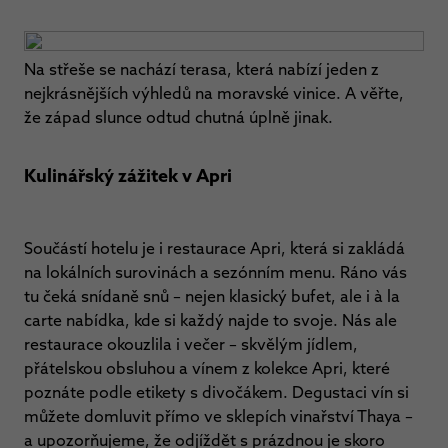
Na střeše se nachází terasa, která nabízí jeden z
nejkrásnějších výhledů na moravské vinice. A věřte,
že západ slunce odtud chutná úplně jinak.
Kulinářský zážitek v Apri
Součástí hotelu je i restaurace Apri, která si zakládá
na lokálních surovinách a sezónním menu. Ráno vás
tu čeká snídaně snů – nejen klasický bufet, ale i à la
carte nabídka, kde si každý najde to svoje. Nás ale
restaurace okouzlila i večer – skvělým jídlem,
přátelskou obsluhou a vínem z kolekce Apri, které
poznáte podle etikety s divočákem. Degustaci vín si
můžete domluvit přímo ve sklepích vinařství Thaya –
a upozorňujeme, že odjíždět s prázdnou je skoro