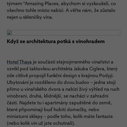
týmem °Amazing Places, abychom si vyzkoušeli, co
všechno tohle místo nabízí. A věřte nám, že zůstalo
nejen u skleničky vína.
Když se architektura potká s vinohradem
Hotel Thaya
je součástí stejnojmenného vinařství a
vznikl pod taktovkou architekta Jakuba Ciglera, který
zde citlivě propojil funkční design s krajinou Podyjí.
Ubytování je rozděleno do dvou budov – jedna stojí
přímo u vinařského dvora a nabízí živý výhled na ruch
vinobraní, druhá, klidnější, se nachází v zahradní
části. Najdete tu i apartmány zapuštěné do země,
které připomínají buď hobití domečky, nebo
miniaturní sklepy – podle toho, kolik máte fantazie
(nebo kolik vín už jste ochutnali).