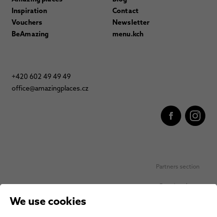
Inspiration
Contact
Vouchers
Newsletter
BeAmazing
menu.kch
+420 602 49 49 49
office@amazingplaces.cz
Partners section
Favorite places
We use cookies
Personal data protection