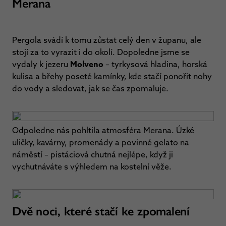
Merana
Pergola svádí k tomu zůstat celý den v županu, ale
stojí za to vyrazit i do okolí. Dopoledne jsme se
vydaly k jezeru
Molveno
– tyrkysová hladina, horská
kulisa a břehy poseté kamínky, kde stačí ponořit nohy
do vody a sledovat, jak se čas zpomaluje.
Odpoledne nás pohltila atmosféra Merana. Úzké
uličky, kavárny, promenády a povinné gelato na
náměstí – pistáciová chutná nejlépe, když ji
vychutnáváte s výhledem na kostelní věže.
Dvě noci, které stačí ke zpomalení