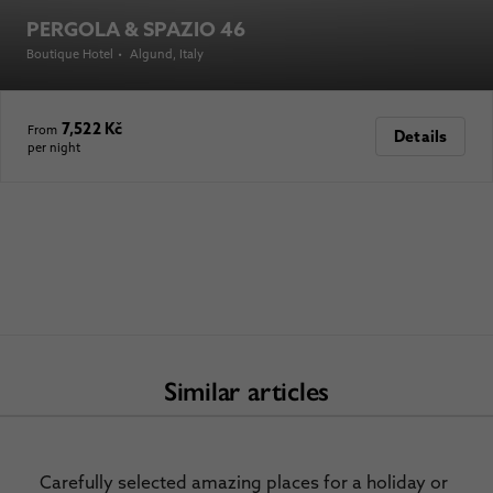
PERGOLA & SPAZIO 46
Boutique Hotel
•
Algund
, Italy
7,522 Kč
From
Details
per night
Similar articles
Carefully selected amazing places for a holiday or