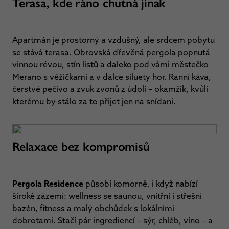
Terasa, kde ráno chutná jinak
Apartmán je prostorný a vzdušný, ale srdcem pobytu
se stává terasa. Obrovská dřevěná pergola popnutá
vinnou révou, stín listů a daleko pod vámi městečko
Merano s věžičkami a v dálce siluety hor. Ranní káva,
čerstvé pečivo a zvuk zvonů z údolí – okamžik, kvůli
kterému by stálo za to přijet jen na snídani.
Relaxace bez kompromisů
Pergola Residence
působí komorně, i když nabízí
široké zázemí: wellness se saunou, vnitřní i střešní
bazén, fitness a malý obchůdek s lokálními
dobrotami. Stačí pár ingrediencí – sýr, chléb, víno – a