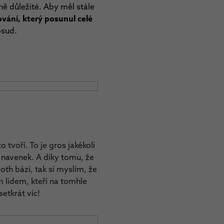
ně důležité. Aby měl stále
vání, který posunul celé
osud.
to tvoří. To je gros jakékoli
t navenek. A díky tomu, že
oth bázi, tak si myslím, že
em lidem, kteří na tomhle
etkrát víc!