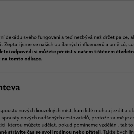
ní dekádu svého fungování a teď nezbývá než držet palce, ab
. Zeptali jsme se našich oblíbených influencerů a umělců, c
letní odpovědi si můžete přečíst v našem tištěném čtvrlet
t na tomto odkaze
.
hteva
a spoustu nových kouzelných míst, kam lidé mohou jezdit a ob
spousty nových nadšených cestovatelů, protože za mě je ces
ticí, kterou můžete udělat, pokud pomineme vzdělání, tak to
ně strávíte čas se svojí rodinou nebo přáteli
. Takže bych j