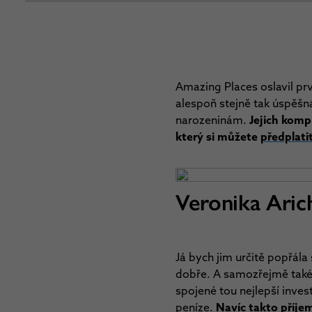
Amazing Places oslavil prv
alespoň stejně tak úspěšná
narozeninám.
Jejich komp
který si můžete
předplati
Veronika Aric
Já bych jim určitě popřál
dobře. A samozřejmě také 
spojené tou nejlepší inves
peníze.
Navíc takto příjem