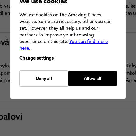
We use cookies
d vracel ke kořenům toho, kde to všechno začalo.
K lásce, ke
il entuziasmus z objevování krásných míst a z jejich předáván
We use cookies on the Amazing Places
website. Some are necessary, other you can
set. However, they all help us and our
partners to improve your browsing
ová
experience on this site.
You can find more
here.
Change settings
ylo čím dál tím víc a aby si lidé dopřávali ty kouzelné zážitk
 zapomenou.
S Amazing se prostě nemůžete seknout
, kamkol
Deny all
Allow all
ám skutečný zážitek, takže každé to místo si tu nálepku Am
balovi