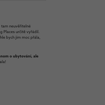
e tam neuvěřitelné
g Places určitě vyřádil.
hle bych jim moc přála,
enom o ubytování, ale
ala!