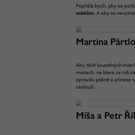
Popřála bych, aby se pořá
místům.
A aby se nevytrat
Martina Pártl
Aby těch kouzelných míst b
místech, na která za rok
opravdu pěkné a přinese v
zaslouží.
Míša a Petr Ří