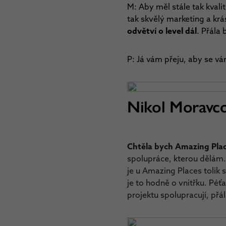
M: Aby měl stále tak kvali
tak skvělý marketing a kr
odvětví o level dál
. Přála
P: Já vám přeju, aby se vá
Nikol Moravc
Chtěla bych Amazing Place
spolupráce, kterou dělám. 
je u Amazing Places tolik 
je to hodně o vnitřku. Péťa
projektu spolupracují, přá