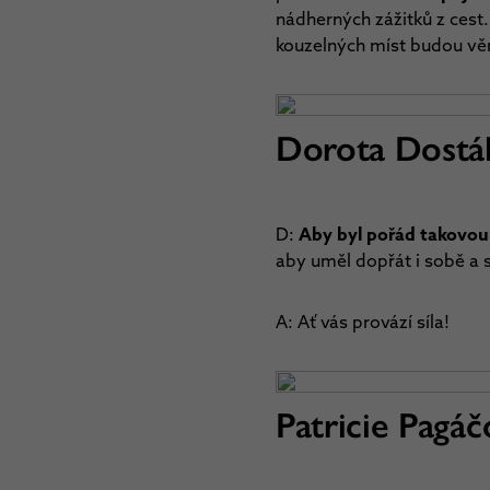
nádherných zážitků z cest.
kouzelných míst budou věn
Dorota Dostá
D:
Aby byl pořád takovou 
aby uměl dopřát i sobě a 
A: Ať vás provází síla!
Patricie Pagáč