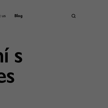
t us
Blog
í s
es