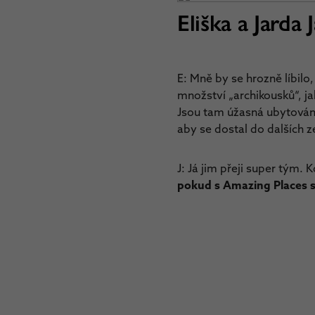
Eliška a Jarda 
E: Mně by se hrozně líbilo
množství „archikousků“, ja
Jsou tam úžasná ubytování
aby se dostal do dalších 
J: Já jim přeji super tým. 
pokud s Amazing Places spo