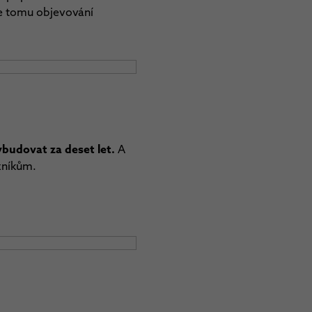
 se tomu objevování
ybudovat za deset let.
A
zníkům.