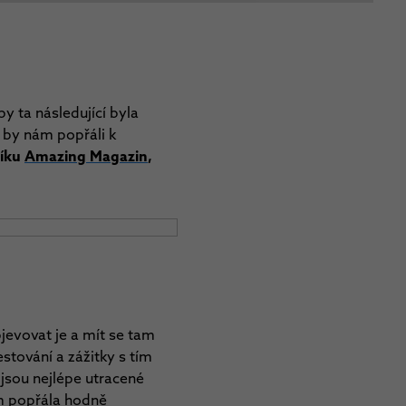
y ta následující byla
o by nám popřáli k
níku
Amazing Magazin
,
jevovat je a mít se tam
tování a zážitky s tím
 jsou nejlépe utracené
im popřála hodně