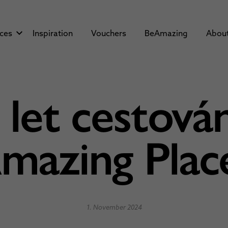
aces
Inspiration
Vouchers
BeAmazing
Abou
 let cestován
mazing Plac
1. November 2024