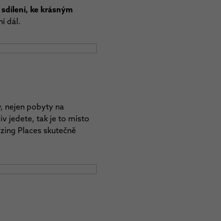
 sdílení, ke krásným
í dál.
y, nejen pobyty na
iv jedete, tak je to místo
azing Places skutečně