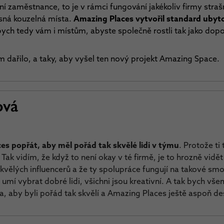
tní zaměstnance, to je v rámci fungování jakékoliv firmy straš
ásná kouzelná místa.
Amazing Places vytvořil standard ubyto
 bych tedy vám i místům, abyste společně rostli tak jako dop
m dařilo, a taky, aby vyšel ten nový projekt Amazing Space.
ová
s popřát, aby měl pořád tak skvělé lidi v týmu
. Protože ti 
Tak vidím, že když to není okay v té firmě, je to hrozně vidě
skvělých influencerů a že ty spolupráce fungují na takové smo
 umí vybrat dobré lidi, všichni jsou kreativní. A tak bych vš
la, aby byli pořád tak skvělí a Amazing Places ještě aspoň des