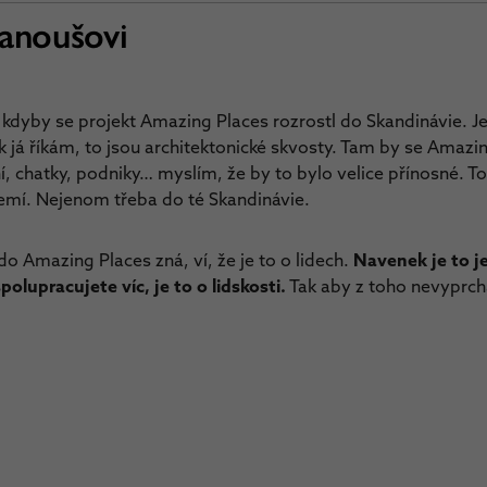
Janoušovi
, kdyby se projekt Amazing Places rozrostl do Skandinávie. J
k já říkám, to jsou architektonické skvosty. Tam by se Amazin
, chatky, podniky… myslím, že by to bylo velice přínosné. To
zemí. Nejenom třeba do té Skandinávie.
Kdo Amazing Places zná, ví, že je to o lidech.
Navenek je to j
lupracujete víc, je to o lidskosti.
Tak aby z toho nevyprch