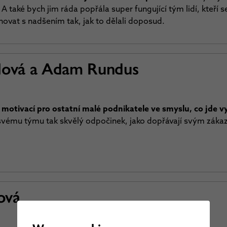
 A také bych jim ráda popřála super fungující tým lidí, kteří
ovat s nadšením tak, jak to dělali doposud.
lová a Adam Rundus
motivací pro ostatní malé podnikatele ve smyslu, co jde v
svému týmu tak skvělý odpočinek, jako dopřávají svým záka
ová