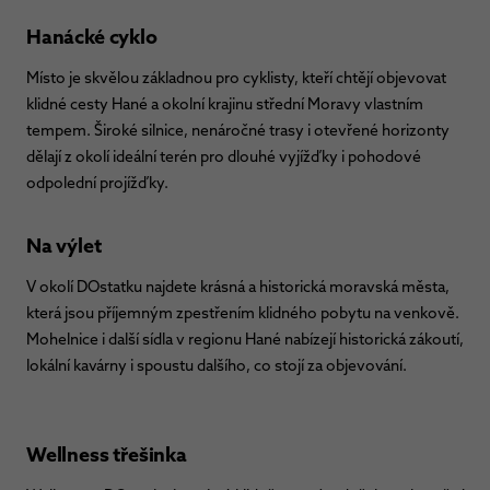
Hanácké cyklo
Místo je skvělou základnou pro cyklisty, kteří chtějí objevovat
klidné cesty Hané a okolní krajinu střední Moravy vlastním
tempem. Široké silnice, nenáročné trasy i otevřené horizonty
dělají z okolí ideální terén pro dlouhé vyjížďky i pohodové
odpolední projížďky.
Na výlet
V okolí DOstatku najdete krásná a historická moravská města,
která jsou příjemným zpestřením klidného pobytu na venkově.
Mohelnice i další sídla v regionu Hané nabízejí historická zákoutí,
lokální kavárny i spoustu dalšího, co stojí za objevování.
Wellness třešinka