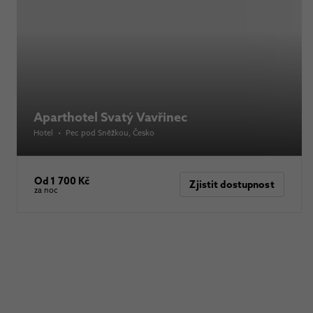
Aparthotel Svatý Vavřinec
Hotel
•
Pec pod Sněžkou
, Česko
Od 1 700 Kč
Zjistit dostupnost
za noc