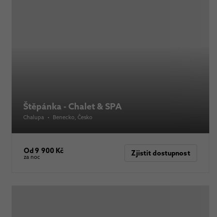
Štěpánka - Chalet & SPA
Chalupa
•
Benecko
, Česko
Od 9 900 Kč
Zjistit dostupnost
za noc