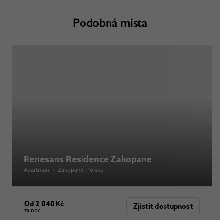
Podobná místa
Renesans Residence Zakopane
Apartmán
•
Zakopane
, Polsko
Od 2 040 Kč
Zjistit dostupnost
za noc