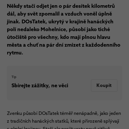
Někdy stačí odjet jen o pár desítek kilometrů
dál, aby svět zpomalil a vzduch voněl úplně
jinak. DOsTatek, ukrytý v krajině hanáckých
polí nedaleko Mohelnice, působí jako tiché
útočiště pro všechny, kdo mají plnou hlavu
města a chuť na pár dní zmizet z každodenního
rytmu.
Tip
Sbírejte zážitky, ne věci
Koupit
Zvenku působí DOsTatek téměř nenápadně, jako jeden
z tradičních hanáckých statků, které přirozeně splývají
s okolní krajinou. Stačí ale projít vraty nově citlivě