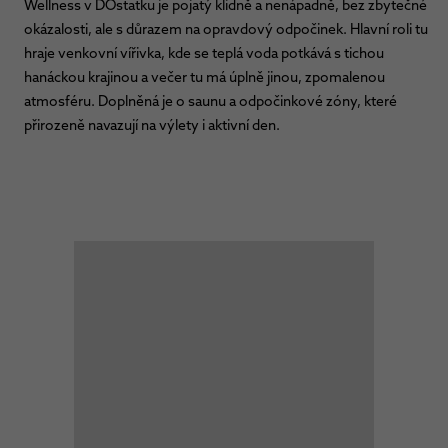
Wellness v DOstatku je pojatý klidně a nenápadně, bez zbytečné
okázalosti, ale s důrazem na opravdový odpočinek. Hlavní roli tu
hraje venkovní vířivka, kde se teplá voda potkává s tichou
hanáckou krajinou a večer tu má úplně jinou, zpomalenou
atmosféru. Doplněná je o saunu a odpočinkové zóny, které
přirozeně navazují na výlety i aktivní den.