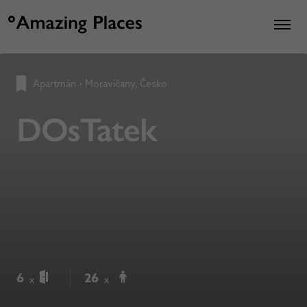
Apartmán
•
Moravičany, Česko
DOsTatek
6
26
x
x