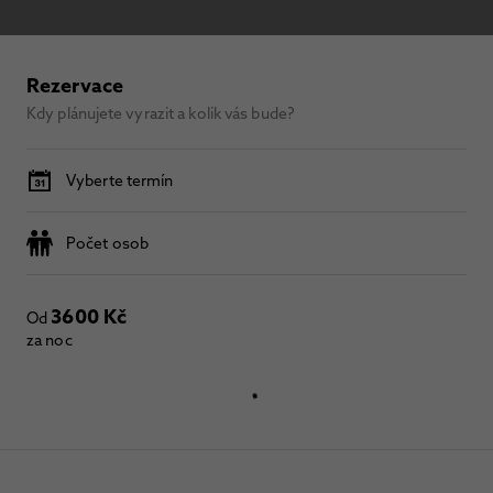
Rezervace
Kdy plánujete vyrazit a kolik vás bude?
Vyberte termín
Počet osob
3600 Kč
Od
za noc