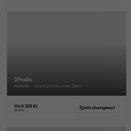
2Peaks
Apartmán
•
Loučná pod Klínovcem
, Česko
Od 4 250 Kč
Zjistit dostupnost
za noc