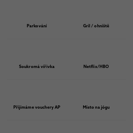
Parkování
Gril / ohniště
Soukromá vířivka
Netflix/HBO
Přijímáme vouchery AP
Místo na jógu