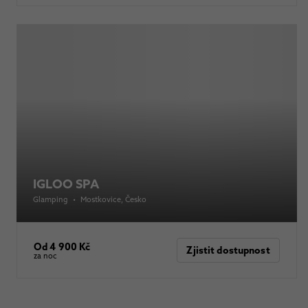
IGLOO SPA
Glamping
•
Mostkovice
, Česko
Od 4 900 Kč
Zjistit dostupnost
za noc