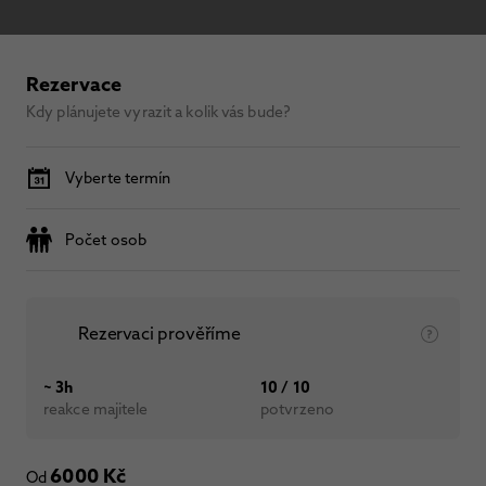
Rezervace
Kdy plánujete vyrazit a kolik vás bude?
Vyberte termín
Počet osob
Rezervaci prověříme
~ 3h
10 / 10
reakce majitele
potvrzeno
6000 Kč
Od