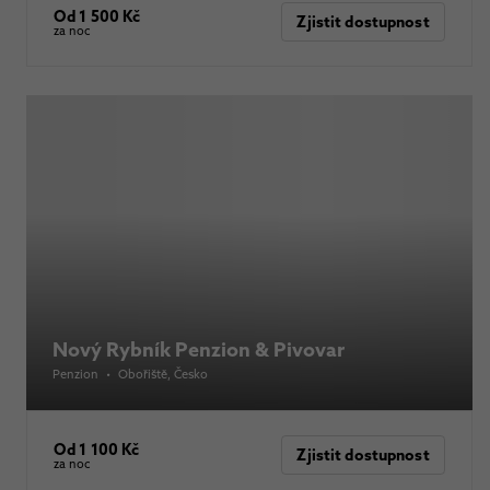
Od 1 500 Kč
Zjistit dostupnost
za noc
Nový Rybník Penzion & Pivovar
Penzion
•
Obořiště
, Česko
Od 1 100 Kč
Zjistit dostupnost
za noc