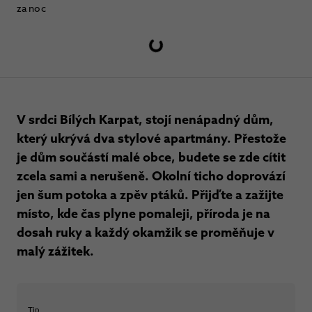
za noc
V srdci Bílých Karpat, stojí nenápadný dům,
který ukrývá dva stylové apartmány. Přestože
je dům součástí malé obce, budete se zde cítit
zcela sami a nerušeně. Okolní ticho doprovází
jen šum potoka a zpěv ptáků. Přijďte a zažijte
místo, kde čas plyne pomaleji, příroda je na
dosah ruky a každý okamžik se proměňuje v
malý zážitek.
Tip