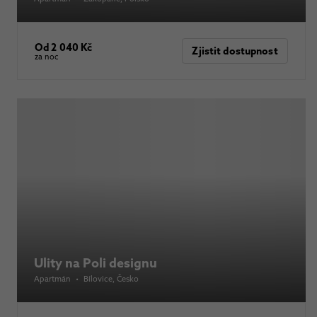
Od 2 040 Kč
Zjistit dostupnost
za noc
Ulity na Poli designu
Apartmán
•
Bílovice
, Česko