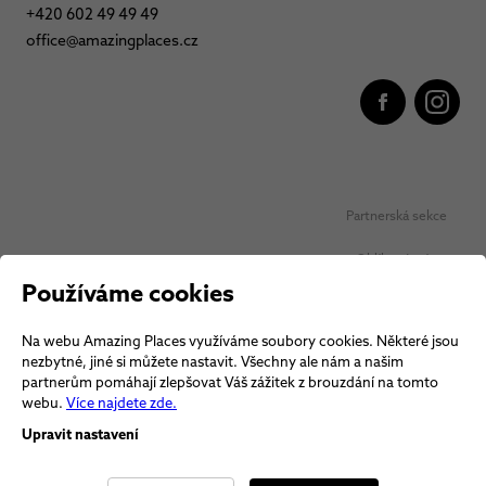
+420 602 49 49 49
office@amazingplaces.cz
Partnerská sekce
Oblíbená místa
Používáme cookies
Ochrana osobních údajů
Na webu Amazing Places využíváme soubory cookies. Některé jsou
Obchodní podmínky Vouchery
nezbytné, jiné si můžete nastavit. Všechny ale nám a našim
partnerům pomáhají zlepšovat Váš zážitek z brouzdání na tomto
Obchodní podmínky
webu.
Více najdete zde.
Upravit nastavení