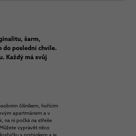
ginalitu, šarm,
do poslední chvíle.
ku. Každý má svůj
osobním číšníkem, hořícím
tovým apartmánem a v
k, na ni počká na střeše
 Můžete vyprávět něco
krabičku s prstýnkem a je