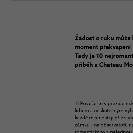
Žádost o ruku může b
moment překvapení a
Tady je 10 nejromant
příběh a Chateau Mc
1) Povečeřte v prezident
krbem a neskutečným výh
každé místnosti ji připrav
zámku – na observatoři, 
romantického a
najednou 