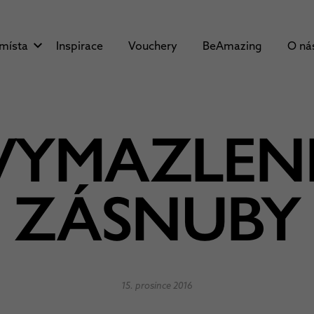
 místa
Inspirace
Vouchery
BeAmazing
O ná
VYMAZLEN
ZÁSNUBY
15. prosince 2016