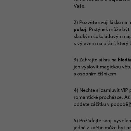
Vaše.
2) Pozvěte svoji lásku n
pokoj
. Prstýnek může být
sladkým čokoládovým nápis
s výjevem na přání, který
3) Zahrajte si hru na
hledá
jen vyslovit magickou vě
s osobním číšníkem.
4) Nechte si zamluvit VIP 
romantické procházce. Až 
oddáte zážitku v podobě
5) Požádejte svoji vyvole
jedné z květin může být p