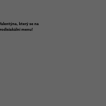
alentýna, který se na
frodisiakální menu!