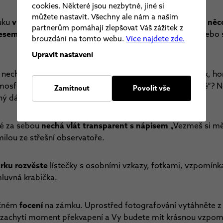
cookies. Některé jsou nezbytné, jiné si
můžete nastavit. Všechny ale nám a našim
ruku
v zimě, je ideální si vzít dva poháry svařeného vína, ně
partnerům pomáhají zlepšovat Váš zážitek z
lesem
. V tichu mezi stromy, Vaši žádost nepřeslechne. Nebo
brouzdání na tomto webu.
Více najdete zde.
Upravit nastavení
i nechte ozdobit
stromeček
přímo do pokoje
. Stromeček, ho
tmosféru. Jedna z ozdobiček ponese nápis „Vezmeš si mě“?
Zamítnout
Povolit vše
ný dáreček s prstýnkem.
ré za sebou
nechá vlát transparent s nápisem
„Vezmeš si mě“
ilou ze střešní observatoře.
rku rozvěste
lístečky s osobními vzkazy, fotkami, vzpomínk
luvná krabička.
ečném
focení
na zámku. Uprostřed fotografování vytáhněte z 
zachytí moment překvapení a Vy budete mít krásnou vzpom