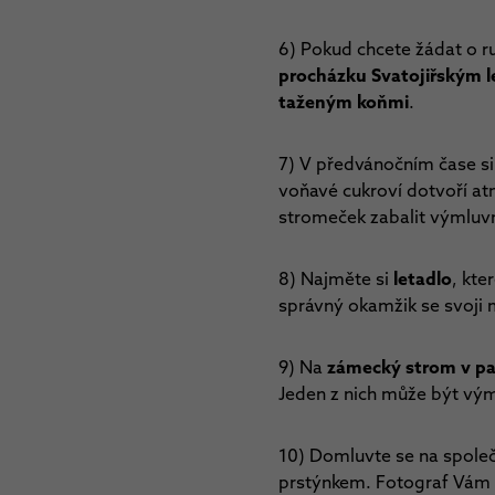
6) Pokud chcete žádat o 
procházku Svatojiřským 
taženým koňmi
.
7) V předvánočním čase s
voňavé cukroví dotvoří a
stromeček zabalit výmluv
8) Najměte si
letadlo
, kte
správný okamžik se svoji m
9) Na
zámecký strom v pa
Jeden z nich může být vým
10) Domluvte se na spol
prstýnkem. Fotograf Vám 