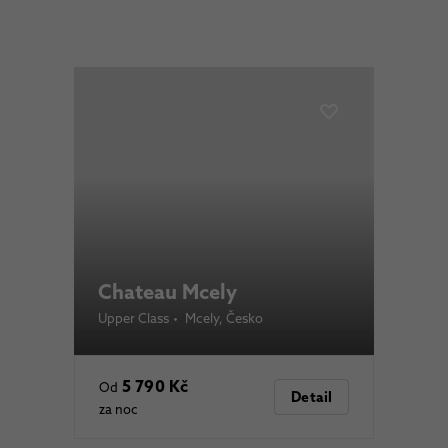
Chateau Mcely
Upper Class
•
Mcely
, Česko
5 790 Kč
Od
Detail
za noc