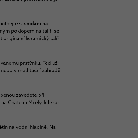
utnejte si
snídani na
ným poklopem na talíři se
riginální keramický talíř
hovanému prstýnku. Teď už
 nebo v meditační zahradě
apenou zavedete při
na Chateau Mcely, kde se
tin na vodní hladině. Na