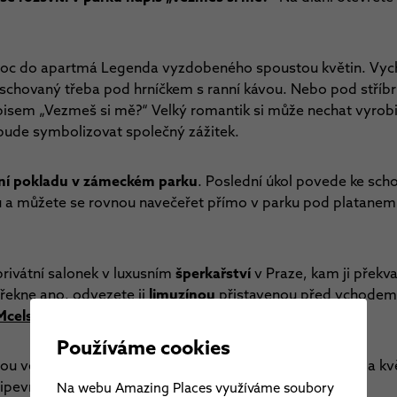
a noc do apartmá Legenda vyzdobeného spoustou květin. Vych
 schovaný třeba pod hrníčkem s ranní kávou. Nebo pod stříbr
em „Vezmeš si mě?“ Velký romantik si může nechat vyrobit o
 bude symbolizovat společný zážitek.
ní pokladu v zámeckém parku
. Poslední úkol povede ke sc
tu a můžete se rovnou navečeřet přímo v parku pod platanem
privátní salonek v luxusním
šperkařství
v Praze, kam ji překv
řekne ano, odvezete ji
limuzínou
přistavenou před vchodem 
Mcelského elixíru lásky
.
Používáme cookies
nou ve venkovní
vířivce po hvězdami
se spoustou svíček a kvě
řipevněná krabička s prstýnkem.
Na webu Amazing Places využíváme soubory