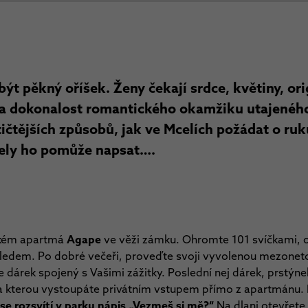
ýt pěkný oříšek. Ženy čekají srdce, květiny, ori
 dokonalost romantického okamžiku utajeného 
ičtějších způsobů, jak ve Mcelích požádat o ru
ely ho pomůže napsat….
ském apartmá
Agape
ve věži zámku. Ohromte 101 svíčkami, 
ledem. Po dobré večeři, proveďte svoji vyvolenou mezone
te dárek spojený s Vašimi zážitky. Poslední nej dárek, prstýne
na kterou vystoupáte privátním vstupem přímo z apartmánu.
se rozsvítí v parku nápis „Vezmeš si mě?“
Na dlani otevřete 