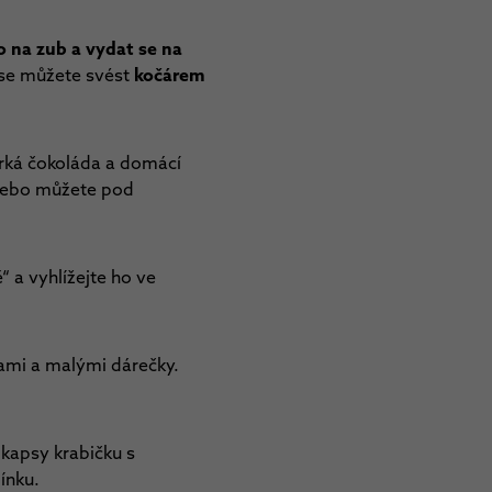
co na zub a vydat se na
 se můžete svést
kočárem
rká čokoláda a domácí
 Nebo můžete pod
 a vyhlížejte ho ve
ami a malými dárečky.
kapsy krabičku s
ínku.