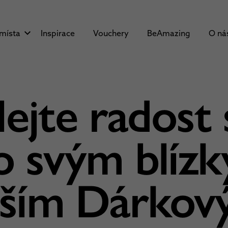
 místa
Inspirace
Vouchery
BeAmazing
O ná
ejte radost
o svým blízk
aším Dárkov