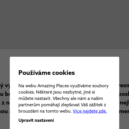
Používáme cookies
ný výzev. Donutil nás zpomalit, zmenšit náš vesmí
Na webu Amazing Places využíváme soubory
cookies. Některé jsou nezbytné, jiné si
su bez našich nejbližších. Málokomu situace po
můžete nastavit. Všechny ale nám a našim
 z nás netouží po ničem jiném, než být na ty nej
partnerům pomáhají zlepšovat Váš zážitek z
ou a přáteli a dokázat jim, kolik pro nás znamen
brouzdání na tomto webu.
Více najdete zde.
Upravit nastavení