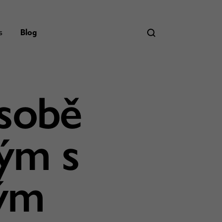
s
Blog
 sobě
ým s
ým