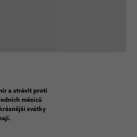
r a strávit proti
sledních měsíců
krásnější svátky
ají.