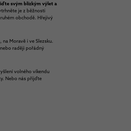
iďte svým blízkým výlet a
trhněte je z běžnosti
m druhém obchodě. Hřejivý
 na Moravě i ve Slezsku.
A nebo raději pořádný
myšlení volného víkendu
y. Nebo nás přijďte