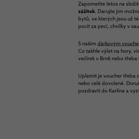
Zapomeňte letos na složit
zážitek
. Darujte jim možno
bytů, ve kterých jsou už t
pocit za pecí, chvilky v s
S naším
dárkovým vouch
Co takhle výlet na hory, v
večírek v Brně nebo třeba
Uplatnit je voucher třeba
nebo celé dovolené. Doru
pozdravit do Karlína a vy