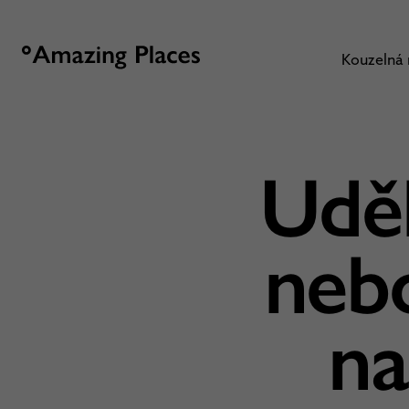
Kouzelná
Uděl
neb
n