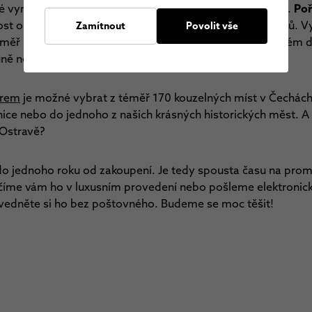
é vymýšlení dárků a trávení hodin na různých e-shopech.
Poř
st odpočinout si od stresu a nejistoty posledních měsíců. Vy
Zamítnout
Povolit vše
éměř rok zavření. Dejte jim to, co si sami nepořídí v každé
auně nebo vířivce nebo třeba noc strávenou na stromě.
erem
je možné vybrat z téměř 170 kouzelných míst v Čechách,
inice nebo do jednoho z našich krásných historických měst. 
 Ostravě?
 do jednoho roku od zakoupení. Je tedy spousta času na pro
číme vám ho v luxusním provedení nebo pošleme elektronick
zvedněte si ho bez poštovného. Budeme se moc těšit!