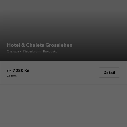
Hotel & Chalets Grosslehen
Chalupa
•
Fieberbrunn
, Rakousko
7 280 Kč
Od
Detail
za noc