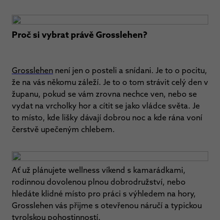
Proč si vybrat právě Grosslehen?
Grosslehen
není jen o posteli a snídani. Je to o pocitu,
že na vás někomu záleží. Je to o tom strávit celý den v
županu, pokud se vám zrovna nechce ven, nebo se
vydat na vrcholky hor a cítit se jako vládce světa. Je
to místo, kde lišky dávají dobrou noc a kde rána voní
čerstvě upečeným chlebem.
Ať už plánujete wellness víkend s kamarádkami,
rodinnou dovolenou plnou dobrodružství, nebo
hledáte klidné místo pro práci s výhledem na hory,
Grosslehen vás přijme s otevřenou náručí a typickou
tyrolskou pohostinností.