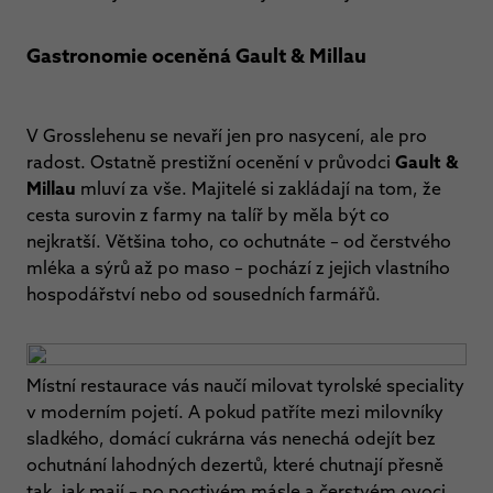
Gastronomie oceněná Gault & Millau
V Grosslehenu se nevaří jen pro nasycení, ale pro
radost. Ostatně prestižní ocenění v průvodci
Gault &
Millau
mluví za vše. Majitelé si zakládají na tom, že
cesta surovin z farmy na talíř by měla být co
nejkratší. Většina toho, co ochutnáte – od čerstvého
mléka a sýrů až po maso – pochází z jejich vlastního
hospodářství nebo od sousedních farmářů.
Místní restaurace vás naučí milovat tyrolské speciality
v moderním pojetí. A pokud patříte mezi milovníky
sladkého, domácí cukrárna vás nenechá odejít bez
ochutnání lahodných dezertů, které chutnají přesně
tak, jak mají – po poctivém másle a čerstvém ovoci.