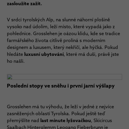
zasloužíte zažít.
V srdci tyrolských Alp, na slunné náhorní plošině
vysoko nad údolím, leží místo, které vypadá jako z
pohlednice. Grosslehen je oázou klidu, kde se tradice
farmářského života citlivě prolíná s moderním
designem a luxusem, který nekřičí, ale hýčká. Pokud
hledáte
luxusní ubytování
, které má duši, právě jste
ho našli.
Poslední stopy ve sněhu i první jarní výšlapy
Grosslehen má tu výhodu, že leží v jedné z nejvíce
zasněžených oblastí Tyrolska. Pokud ještě teď
přemýšlíte nad
last minute lyžovačkou
, Skicircus
Saalbach Hinterglemm Leogang Fieberbrunn je