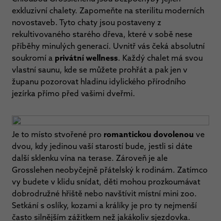
exkluzivní chalety. Zapomeňte na sterilitu moderních
novostaveb. Tyto chaty jsou postaveny z
rekultivovaného starého dřeva, které v sobě nese
příběhy minulých generací. Uvnitř vás čeká absolutní
soukromí a
privátní wellness
. Každý chalet má svou
vlastní saunu, kde se můžete prohřát a pak jen v
županu pozorovat hladinu idylického přírodního
jezírka přímo před vašimi dveřmi.
Je to místo stvořené pro
romantickou dovolenou
ve
dvou, kdy jedinou vaší starostí bude, jestli si dáte
další sklenku vína na terase. Zároveň je ale
Grosslehen neobyčejně přátelský k rodinám. Zatímco
vy budete v klidu snídat, děti mohou prozkoumávat
dobrodružné hřiště nebo navštívit místní mini zoo.
Setkání s oslíky, kozami a králíky je pro ty nejmenší
často silnějším zážitkem než jakákoliv sjezdovka.