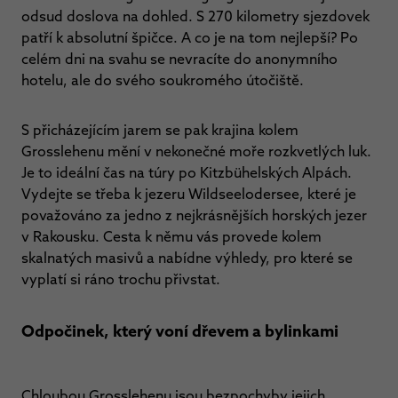
odsud doslova na dohled. S 270 kilometry sjezdovek
patří k absolutní špičce. A co je na tom nejlepší? Po
celém dni na svahu se nevracíte do anonymního
hotelu, ale do svého soukromého útočiště.
S přicházejícím jarem se pak krajina kolem
Grosslehenu mění v nekonečné moře rozkvetlých luk.
Je to ideální čas na túry po Kitzbühelských Alpách.
Vydejte se třeba k jezeru Wildseelodersee, které je
považováno za jedno z nejkrásnějších horských jezer
v Rakousku. Cesta k němu vás provede kolem
skalnatých masivů a nabídne výhledy, pro které se
vyplatí si ráno trochu přivstat.
Odpočinek, který voní dřevem a bylinkami
Chloubou Grosslehenu jsou bezpochyby jejich