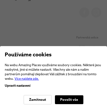
Partnerská sekce
Oblíbená místa
Používáme cookies
Ochrana osobních údajů
Na webu Amazing Places využíváme soubory cookies. Některé jsou
Obchodní podmínky Vouchery
nezbytné, jiné si můžete nastavit. Všechny ale nám a našim
partnerům pomáhají zlepšovat Váš zážitek z brouzdání na tomto
Obchodní podmínky
webu.
Více najdete zde.
Upravit nastavení
Zamítnout
Povolit vše
© 2026 Amazing Places