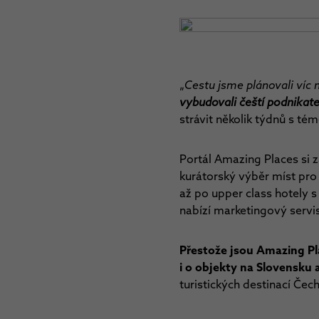
„
Cestu jsme plánovali víc 
vybudovali čeští podnikatel
strávit několik týdnů s t
Portál Amazing Places si z
kurátorský výběr míst pro
až po upper class hotely 
nabízí marketingový servis
Přestože jsou Amazing Pla
i o objekty na Slovensku 
turistických destinací Čec