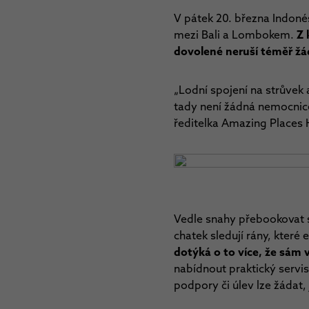
V pátek 20. března Indoné
mezi Bali a Lombokem.
Z 
dovolené neruší téměř žád
„Lodní spojení na strůvek 
tady není žádná nemocnice
ředitelka Amazing Places 
Vedle snahy přebookovat s
chatek sledují rány, kter
dotýká o to více, že sám 
nabídnout praktický servis
podpory či úlev lze žádat,