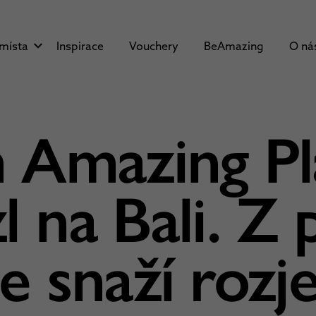
 místa
Inspirace
Vouchery
BeAmazing
O ná
 Amazing Pl
l na Bali. Z 
e snaží rozj