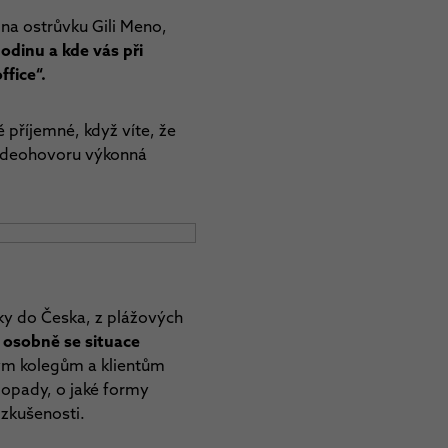
 na ostrůvku Gili Meno,
dinu a kde vás při
ffice“.
 příjemné, když víte, že
videohovoru výkonná
tky do Česka, z plážových
 osobně se situace
vým kolegům a klientům
dopady, o jaké formy
 zkušenosti.