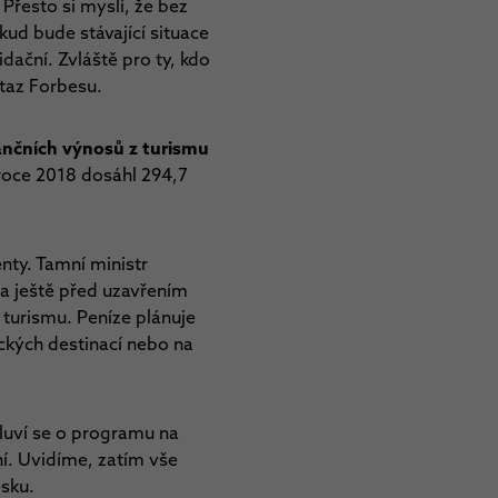
 Přesto si myslí, že bez
ud bude stávající situace
dační. Zvláště pro ty, kdo
otaz Forbesu.
nančních výnosů z turismu
 roce 2018 dosáhl 294,7
nty. Tamní ministr
a ještě před uzavřením
 turismu. Peníze plánuje
tických destinací nebo na
luví se o programu na
í. Uvidíme, zatím vše
esku.