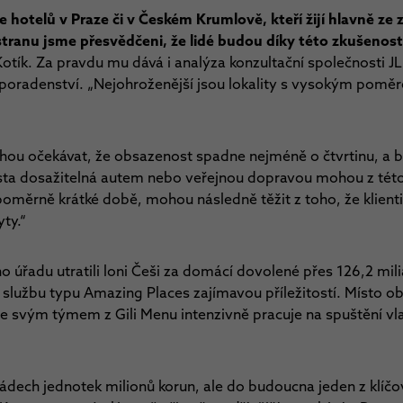
hotelů v Praze či v Českém Krumlově, kteří žijí hlavně ze z
ranu jsme přesvědčeni, že lidé budou díky této zkušenosti 
 Kotík. Za pravdu mu dává i analýza konzultační společnosti J
ní poradenství. „Nejohroženější jsou lokality s vysokým poměr
ou očekávat, že obsazenost spadne nejméně o čtvrtinu, a b
ta dosažitelná autem nebo veřejnou dopravou mohou z této 
 poměrně krátké době, mohou následně těžit z toho, že klient
ty.“
o úřadu utratili loni Češi za domácí dovolené přes 126,2 mil
 službu typu Amazing Places zajímavou příležitostí. Místo ob
 se svým týmem z Gili Menu intenzivně pracuje na spuštění vl
 řádech jednotek milionů korun, ale do budoucna jeden z klíčo