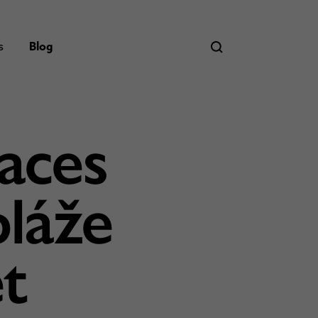
s
Blog
aces
pláže
et