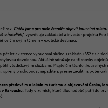
než rok.
Chtěli jsme pro naše čtenáře objevit kouzelná místa, 
é a hoteliéři
,“ vysvětluje zakladatel a investor projektu Petr
éměř celým svým týmem v exotické destinaci.
a pět let existence vybudoval slušnou základnu 352 tisíc sle
 stylovou dovolenou. Aktuálně sdružuje na tři stovky objekt
s pětihvězdičkovými službami. Majitelům těchto „kouzelných 
, opřený o schopnost nápaditě a přesně zacílit na potenciáln
ces především o lokálním turismu a objevování Česka, loni 
a v Rakousku
. Tedy v zemích, které dlouhodobě patří do prv
hů.