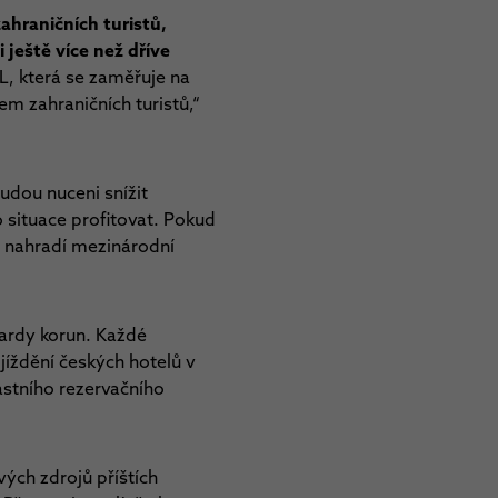
ahraničních turistů,
ještě více než dříve
LL, která se zaměřuje na
em zahraničních turistů,“
udou nuceni snížit
situace profitovat. Pokud
i nahradí mezinárodní
iardy korun. Každé
jíždění českých hotelů v
astního rezervačního
vých zdrojů příštích