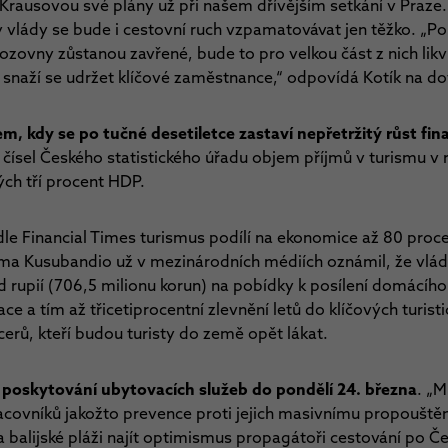
s Krausovou své plány už při našem dřívějším setkání v Praze.
 vlády se bude i cestovní ruch vzpamatovávat jen těžko. „Pok
vozovny zůstanou zavřené, bude to pro velkou část z nich likvi
a snaží se udržet klíčové zaměstnance,“ odpovídá Kotík na d
, kdy se po tučné desetiletce zastaví nepřetržitý růst fi
 čísel Českého statistického úřadu objem příjmů v turismu v
ých tří procent HDP.
dle Financial Times turismus podílí na ekonomice až 80 proce
ma Kusubandio už v mezinárodních médiích oznámil, že vlád
rd rupií (706,5 milionu korun) na pobídky k posílení domácího
ce a tím až třicetiprocentní zlevnění letů do klíčových turis
cerů, kteří budou turisty do země opět lákat.
z poskytování ubytovacích služeb do pondělí 24. března
. „M
covníků jakožto prevence proti jejich masivnímu propouštěn
 balijské pláži najít optimismus propagátoři cestování po Č