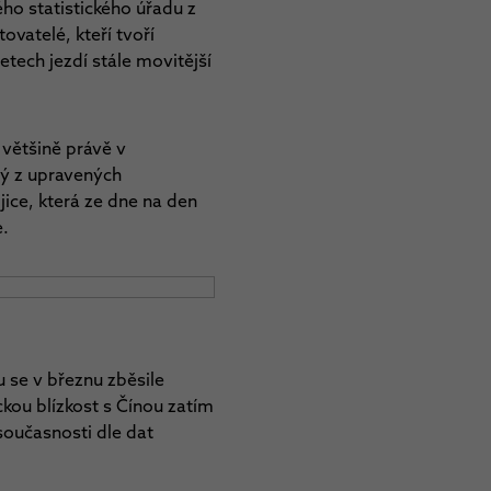
ho statistického úřadu z
tovatelé, kteří tvoří
etech jezdí stále movitější
 většině právě v
ý z upravených
ice, která ze dne na den
e.
 se v březnu zběsile
ckou blízkost s Čínou zatím
 současnosti dle dat