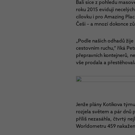
Bali sice z pohledu masov
roku 2015 evidují necelých 
cílovku i pro Amazing Plac
Češi – a mnozí dokonce zůs
„Podle našich odhadů žije 
cestovním ruchu,“ říká Pet
přepravních kontejnerů, n
vše prodala a přestěhovala 
Jenže plány Kotíkova týmu
rozjela světem a pár dnů p
příliš nezasáhla, čtvrtý n
Worldometru 459 nakažen