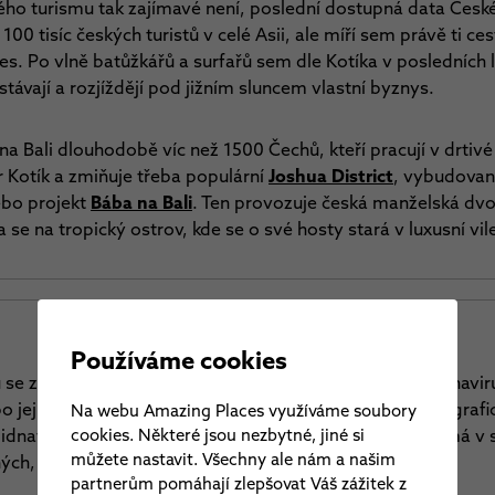
ého turismu tak zajímavé není, poslední dostupná data České
100 tisíc českých turistů v celé Asii, ale míří sem právě ti ces
es. Po vlně batůžkářů a surfařů sem dle Kotíka v posledních l
távají a rozjíždějí pod jižním sluncem vlastní byznys.
na Bali dlouhodobě víc než 1500 Čechů, kteří pracují v drtivé
r Kotík a zmiňuje třeba populární
Joshua District
, vybudovan
ebo projekt
Bába na Bali
. Ten provozuje česká manželská dvoj
se na tropický ostrov, kde se o své hosty stará v luxusní vil
Používáme cookies
 se zvrtly rychlostí tropického monzunu. Epidemie koronaviru
o jejich odjezdu dorazila i do Česka. Indonésii přes geografi
Na webu Amazing Places využíváme soubory
cookies. Některé jsou nezbytné, jiné si
ejlidnatější stát světa rozprostřený na 17 508 ostrovech má v
můžete nastavit. Všechny ale nám a našim
ých, z nichž ovšem 38 onemocnění podlehlo.
partnerům pomáhají zlepšovat Váš zážitek z