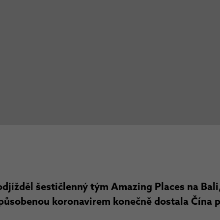
jížděl šestičlenný tým Amazing Places na Bali,
způsobenou koronavirem konečně dostala Čína p