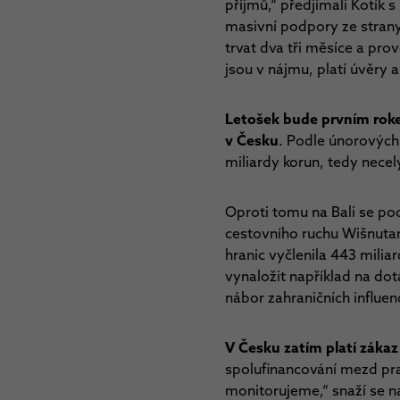
příjmů,“ předjímali Kotík 
masivní podpory ze strany
trvat dva tři měsíce a pro
jsou v nájmu, platí úvěry 
Letošek bude prvním rokem
v Česku
. Podle únorových
miliardy korun, tedy necel
Oproti tomu na Bali se po
cestovního ruchu Wišnuta
hranic vyčlenila 443 milia
vynaložit například na dota
nábor zahraničních influen
V Česku zatím platí záka
spolufinancování mezd pra
monitorujeme,“ snaží se na