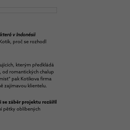
která v Indonésii
 Kotík, proč se rozhodl
dujících, kterým předkládá
ů, od romantických chalup
míst“ pak Kotíkova firma
ě zajímavou klientelu.
se záběr projektu rozšířil
ní pětky oblíbených