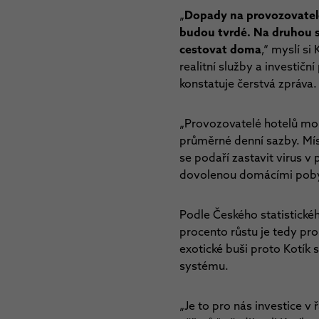
„
Dopady na provozovatele 
budou tvrdé. Na druhou st
cestovat doma
,“ myslí si
realitní služby a investič
konstatuje čerstvá zpráva.
„Provozovatelé hotelů moh
průměrné denní sazby. Mís
se podaří zastavit virus v
dovolenou domácími poby
Podle Českého statistickéh
procento růstu je tedy pro
exotické buši proto Kotík
systému.
„Je to pro nás investice v