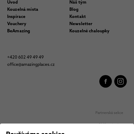
Úvod
Náš tým
Kouzelná místa
Blog
Inspirace
Kontakt
Vouchery
Newsletter
BeAmazing
Kouzelné chaloupky
+420 602 49 49 49
office@amazingplaces.cz
Partnerská sekce
Oblíbená místa