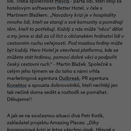
lidí. Třeba společnost
Mevris
- parta lidí, kteří stojí za
hotelovým softwarem Better Hotel, v čele s
Martinem Blažkem. „N
avzdory krizi je v hospitality
mnoho lidi, kteří se starají o své komunity a pomáhají
těm, kteří to potřebují. Každý z nás může "něco" dělat
a my jsme si dali za cíl říct o občanském hrdinství lidí v
cestovním ruchu veřejnosti. Pod maskou hrdiny může
být každý. Hero Hotel je otevřená platforma, kde se
můžete stát hrdinou, pomocí dobré věci a podpořit
český cestovní ruch
.“ - Martin Blažek. Společně s
celým jeho týmem se do toho s námi vrhla
marketingová agentura
Outbreak
, PR agentura
Konektor
a spousta dobrovolníků, kteří nechtějí jen
tak nečině doma sedět a rozhodli se pomáhat.
Děkujeme!!
A jak se na současnou situaci dívá Petr Kotík,
zakladatel projektu Amazing Places: „
Díky
koranavirové krizi je letos všechno jinak. Hlavně v