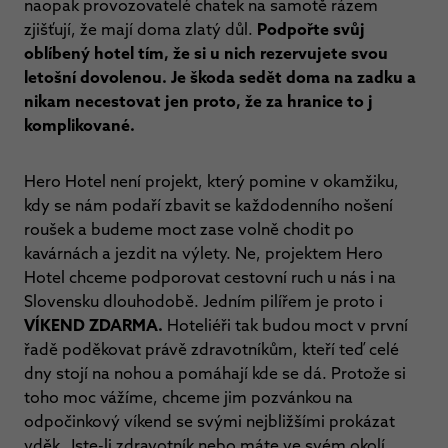
naopak provozovatelé chatek na samotě rázem
zjišťují, že mají doma zlatý důl.
Podpořte svůj
oblíbený hotel tím, že si u nich rezervujete svou
letošní dovolenou. Je škoda sedět doma na zadku a
nikam necestovat jen proto, že za hranice to j
komplikované.
Hero Hotel není projekt, který pomine v okamžiku,
kdy se nám podaří zbavit se každodenního nošení
roušek a budeme moct zase volně chodit po
kavárnách a jezdit na výlety. Ne, projektem Hero
Hotel chceme podporovat cestovní ruch u nás i na
Slovensku dlouhodobě. Jedním pilířem je proto i
VÍKEND
ZDARMA.
Hoteliéři tak budou moct v první
řadě poděkovat právě zdravotníkům, kteří teď celé
dny stojí na nohou a pomáhají kde se dá. Protože si
toho moc vážíme, chceme jim pozvánkou na
odpočinkový víkend se svými nejbližšími prokázat
vděk. Jste-li zdravotník nebo máte ve svém okolí