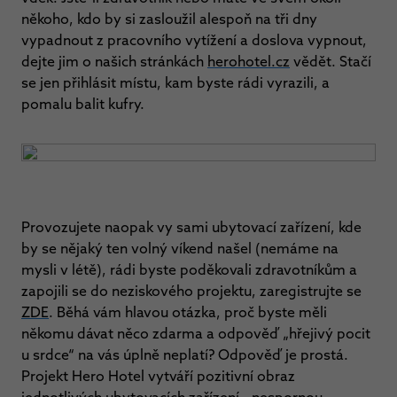
někoho, kdo by si zasloužil alespoň na tři dny
vypadnout z pracovního vytížení a doslova vypnout,
dejte jim o našich stránkách
herohotel.cz
vědět. Stačí
se jen přihlásit místu, kam byste rádi vyrazili, a
pomalu balit kufry.
Provozujete naopak vy sami ubytovací zařízení, kde
by se nějaký ten volný víkend našel (nemáme na
mysli v létě), rádi byste poděkovali zdravotníkům a
zapojili se do neziskového projektu, zaregistrujte se
ZDE
. Běhá vám hlavou otázka, proč byste měli
někomu dávat něco zdarma a odpověď „hřejivý pocit
u srdce“ na vás úplně neplatí? Odpověď je prostá.
Projekt Hero Hotel vytváří pozitivní obraz