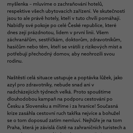
myšlenka – mluvíme o zachraňování hotelů,
respektive všech ubytovacích zařízení. Ve skutečnosti
jsou to ale právě hotely, kteří v tuto chvíli pomáhají.
Nabídly své pokoje po celé České republice, které
dnes zejí prázdnotou, lidem v první linii. Všem
záchranářům, sestřičkám, doktorům, zdravotníkům,
hasičům nebo těm, kteří se vrátili z rizikových míst a
potřebují přechodný domov, aby neohrozili svou
rodinu.
Naštěstí celá situace ustupuje a poptávka lůžek, jako
azyl pro zdravotníky, nebude snad ani v
nadcházejících týdnech velká. Proto spouštíme
dlouhodobou kampaň na podporu cestování po
Česku a Slovensku a míříme i za hranice! Současná
krize zasáhla cestovní ruch takřka nejvíce a bohužel
se o tom doposud zatím nemluví. Nejhůře je na tom
Praha, která je závislá čistě na zahraničních turistech a