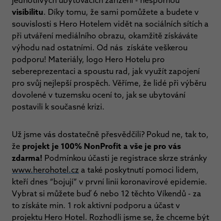
jednotlivých ubytovacích zařízení - nespornou
visibilitu
. Díky tomu, že sami pomůžete a budete v
souvislosti s Hero Hotelem vidět na sociálních sítích a
při utváření mediálního obrazu, okamžitě získáváte
výhodu nad ostatními. Od nás získáte veškerou
podporu! Materiály, logo Hero Hotelu pro
sebereprezentaci a spoustu rad, jak využít zapojení
pro svůj nejlepší prospěch. Věříme, že lidé při výběru
dovolené v tuzemsku ocení to, jak se ubytování
postavili k současné krizi.
Už jsme vás dostatečně přesvědčili? Pokud ne, tak to,
že
projekt je 100% NonProfit a vše je pro vás
zdarma!
Podmínkou účasti je registrace skrze stránky
www.herohotel.cz
a také poskytnutí pomoci lidem,
kteří dnes “bojují” v první linii koronavirové epidemie.
Vybrat si můžete buď 6 nebo 12 těchto Víkendů - za
to získáte min. 1 rok aktivní podporu a účast v
projektu Hero Hotel. Rozhodli jsme se, že chceme být