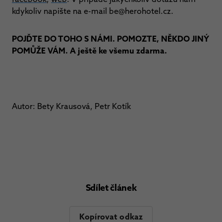
kdykoliv napište na e-mail be@herohotel.cz.
POJĎTE DO TOHO S NÁMI. POMOZTE, NĚKDO JINÝ
POMŮŽE VÁM. A ještě ke všemu zdarma.
Autor: Bety Krausová, Petr Kotík
Sdílet článek
Kopírovat odkaz