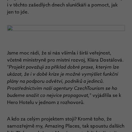
i v těchto zašedlých dnech sluníčkáři a pomoct, jak
jen to jde.
Jsme moc rádi, že si nás všimla i širší veřejnost,
včetně ministryně pro místní rozvoj, Klára Dostálová.
"
Projekt považuji za příklad dobré praxe, kterým lze
ukázat, že i v době krize je možné vymýšlet funkční
plány na podporu odvětví, podniků a jedinců.
Prostřednictvím naší agentury CzechTourism se ho
budeme snažit co nejvíce propagovat,
" vyjádřila se k
Hero Hotelu v jednom z rozhovorů.
A kdo za celým projektem stojí? Kromě toho, že
samozřejmě my, Amazing Places, tak spoustu dalších