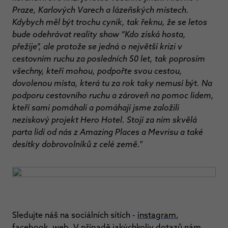
Praze, Karlových Varech a lázeňských místech.
Kdybych měl být trochu cynik, tak řeknu, že se letos
bude odehrávat reality show “Kdo získá hosta,
přežije”, ale protože se jedná o největší krizi v
cestovním ruchu za posledních 50 let, tak poprosím
všechny, kteří mohou, podpořte svou cestou,
dovolenou místa, která tu za rok taky nemusí být. Na
podporu cestovního ruchu a zároveň na pomoc lidem,
kteří sami pomáhali a pomáhají jsme založili
neziskový projekt Hero Hotel. Stojí za ním skvělá
parta lidí od nás z Amazing Places a Mevrisu a také
desítky dobrovolníků z celé země."
Sledujte náš na sociálních sítích -
instagram
,
facebook
,
web
. V případě jakýchkoliv dotazů nám