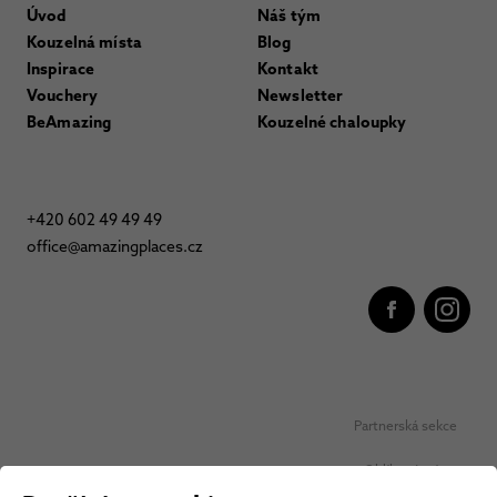
Úvod
Náš tým
Kouzelná místa
Blog
Inspirace
Kontakt
Vouchery
Newsletter
BeAmazing
Kouzelné chaloupky
+420 602 49 49 49
office@amazingplaces.cz
Partnerská sekce
Oblíbená místa