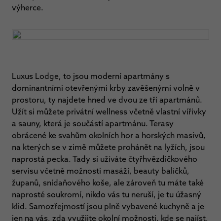
výherce.
Luxus Lodge, to jsou moderní apartmány s
dominantními otevřenými krby zavěšenými volně v
prostoru, ty najdete hned ve dvou ze tří apartmánů.
Užít si můžete privátní wellness včetně vlastní vířivky
a sauny, která je součástí apartmánu. Terasy
obrácené ke svahům okolních hor a horských masivů,
na kterých se v zimě můžete prohánět na lyžích, jsou
naprostá pecka. Tady si užíváte čtyřhvězdičkového
servisu včetně možnosti masáží, beauty balíčků,
županů, snídaňového koše, ale zároveň tu máte také
naprosté soukromí, nikdo vás tu neruší, je tu úžasný
klid. Samozřejmostí jsou plně vybavené kuchyně a je
jen na vás, zda využijte okolní možnosti, kde se najíst,