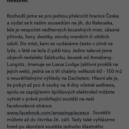
Rozhodli jsme se pro jednou překročit hranice Česka
a vydat se k našim sousedům na jih, do Rakouska,
kde je nespočet nádherných kouzelných míst, úžasná
příroda, hory, desítky, stovky menších či větších
údolí. Do míst, kam se vydáváme často v zimě na
lyže, v létě na kola či pěší túry. Jedno takové jsme
objevili nedaleko Salzburku, kousek od Annaberg-
Lungötz. Jmenuje se Luxus Lodge (aktivní proklik na
jejich web), jedná se o tři chalety velikostí 60 - 150 m2
s neuvěřitelnými výhledy na Dachstein. Hlavní ale je,
že pobyt až pro 4 osoby na 4 dny včetně wellness,
spolu se zapůjčením špičkových elektrokol můžete
vyhrát v právě probíhající soutěži na naší
facebookové stránce
www.facebook.com/amazingplacescz
. Soutěžit
můžete až do čtvrtka 26. září. Tady také vyhlásíme
hned po skončení soutěže jednoho šťastného