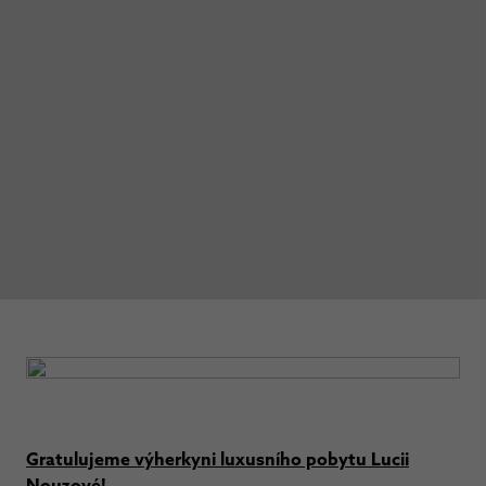
Gratulujeme výherkyni luxusního pobytu Lucii
Nouzové!