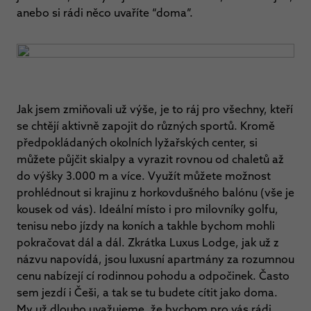
anebo si rádi něco uvaříte “doma”.
Jak jsem zmiňovali už výše, je to ráj pro všechny, kteří
se chtějí aktivně zapojit do různých sportů. Kromě
předpokládaných okolních lyžařských center, si
můžete půjčit skialpy a vyrazit rovnou od chaletů až
do výšky 3.000 m a více. Využít můžete možnost
prohlédnout si krajinu z horkovdušného balónu (vše je
kousek od vás). Ideální místo i pro milovníky golfu,
tenisu nebo jízdy na koních a takhle bychom mohli
pokračovat dál a dál. Zkrátka Luxus Lodge, jak už z
názvu napovídá, jsou luxusní apartmány za rozumnou
cenu nabízejí cí rodinnou pohodu a odpočinek. Často
sem jezdí i Češi, a tak se tu budete cítit jako doma.
My už dlouho uvažujeme, že bychom pro vás rádi