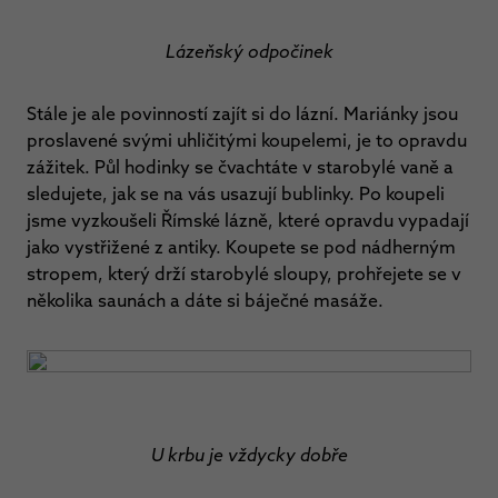
Lázeňský odpočinek
Stále je ale povinností zajít si do lázní. Mariánky jsou
proslavené svými uhličitými koupelemi, je to opravdu
zážitek. Půl hodinky se čvachtáte v starobylé vaně a
sledujete, jak se na vás usazují bublinky. Po koupeli
jsme vyzkoušeli Římské lázně, které opravdu vypadají
jako vystřižené z antiky. Koupete se pod nádherným
stropem, který drží starobylé sloupy, prohřejete se v
několika saunách a dáte si báječné masáže.
U krbu je vždycky dobře