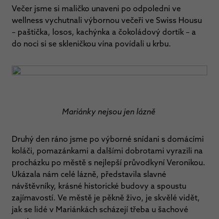
Večer jsme si maličko unaveni po odpoledni ve
wellness vychutnali výbornou večeři ve Swiss Housu
– paštička, losos, kachýnka a čokoládový dortík – a
do noci si se skleničkou vína povídali u krbu.
Mariánky nejsou jen lázně
Druhý den ráno jsme po výborné snídani s domácími
koláči, pomazánkami a dalšími dobrotami vyrazili na
procházku po městě s nejlepší průvodkyní Veronikou.
Ukázala nám celé lázně, představila slavné
návštěvníky, krásné historické budovy a spoustu
zajímavostí. Ve městě je pěkně živo, je skvělé vidět,
jak se lidé v Mariánkách scházejí třeba u šachové