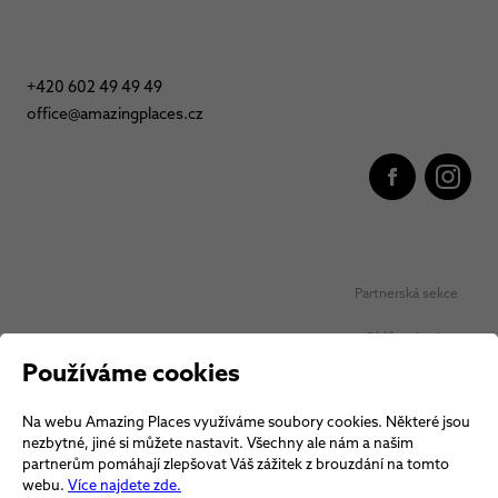
+420 602 49 49 49
office@amazingplaces.cz
Partnerská sekce
Oblíbená místa
Používáme cookies
Ochrana osobních údajů
Na webu Amazing Places využíváme soubory cookies. Některé jsou
Obchodní podmínky Vouchery
nezbytné, jiné si můžete nastavit. Všechny ale nám a našim
partnerům pomáhají zlepšovat Váš zážitek z brouzdání na tomto
Obchodní podmínky
webu.
Více najdete zde.