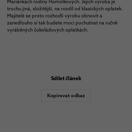
Mariánkách rodiny Homolkových. Jejich výroba je
trochu jiná, složitější, na rozdíl od klasických oplatek.
Majitelé se proto rozhodli výrobu obnovit a
zanedlouho si tak budete moci pochutnat na ručně
vyráběných čokoládových oplatkách.
Sdílet článek
Kopírovat odkaz