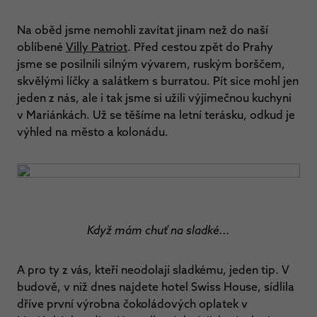
Na oběd jsme nemohli zavítat jinam než do naší
oblíbené
Villy Patriot
. Před cestou zpět do Prahy
jsme se posilnili silným vývarem, ruským borščem,
skvělými líčky a salátkem s burratou. Pít sice mohl jen
jeden z nás, ale i tak jsme si užili výjimečnou kuchyni
v Mariánkách. Už se těšíme na letní terásku, odkud je
výhled na město a kolonádu.
Když mám chuť na sladké...
A pro ty z vás, kteří neodolají sladkému, jeden tip. V
budově, v niž dnes najdete hotel Swiss House, sídlila
dříve první výrobna čokoládových oplatek v