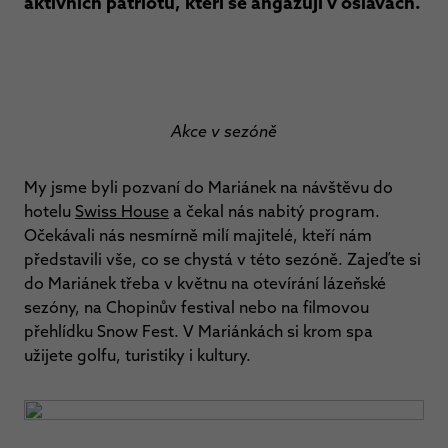
aktivních patriotů, kteří se angažují v oslavách.
Akce v sezóně
My jsme byli pozvaní do Mariánek na návštěvu do
hotelu
Swiss House
a čekal nás nabitý program.
Očekávali nás nesmírně milí majitelé, kteří nám
představili vše, co se chystá v této sezóně. Zajeďte si
do Mariánek třeba v květnu na otevírání lázeňské
sezóny, na Chopinův festival nebo na filmovou
přehlídku Snow Fest. V Mariánkách si krom spa
užijete golfu, turistiky i kultury.