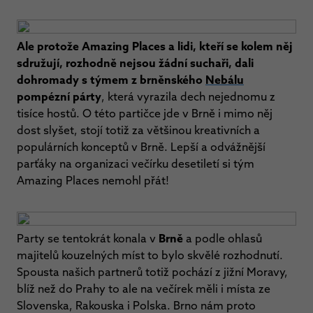
Ale protože Amazing Places a lidi, kteří se kolem něj
sdružují, rozhodně nejsou žádní suchaři, dali
dohromady s týmem z brněnského
Nebálu
pompézní párty
, která vyrazila dech nejednomu z
tisíce hostů. O této partičce jde v Brně i mimo něj
dost slyšet, stojí totiž za většinou kreativních a
populárních konceptů v Brně. Lepší a odvážnější
parťáky na organizaci večírku desetiletí si tým
Amazing Places nemohl přát!
Party se tentokrát konala v
Brně
a podle ohlasů
majitelů kouzelných míst to bylo skvělé rozhodnutí.
Spousta našich partnerů totiž pochází z jižní Moravy,
blíž než do Prahy to ale na večírek měli i místa ze
Slovenska, Rakouska i Polska. Brno nám proto