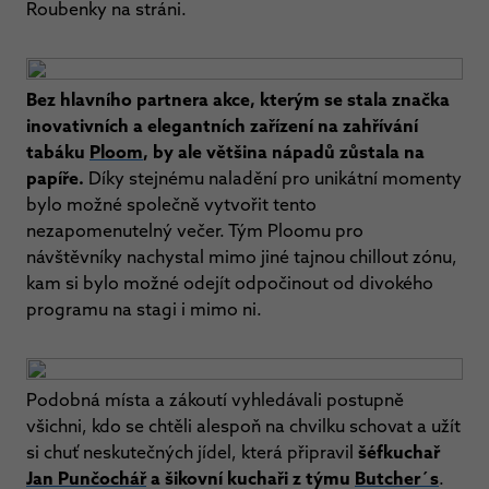
Roubenky na stráni.
Bez hlavního partnera akce, kterým se stala značka
inovativních a elegantních zařízení na zahřívání
tabáku
Ploom
, by ale většina nápadů zůstala na
papíře.
Díky stejnému naladění pro unikátní momenty
bylo možné společně vytvořit tento
nezapomenutelný večer. Tým Ploomu pro
návštěvníky nachystal mimo jiné tajnou chillout zónu,
kam si bylo možné odejít odpočinout od divokého
programu na stagi i mimo ni.
Podobná místa a zákoutí vyhledávali postupně
všichni, kdo se chtěli alespoň na chvilku schovat a užít
si chuť neskutečných jídel, která připravil
šéfkuchař
Jan Punčochář
a šikovní kuchaři z týmu
Butcher´s
.