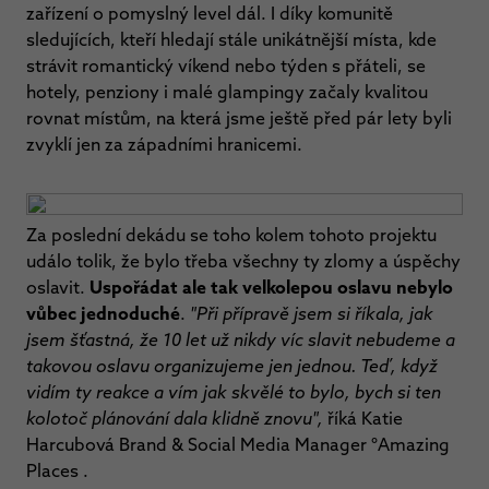
zařízení o pomyslný level dál. I díky komunitě
sledujících, kteří hledají stále unikátnější místa, kde
strávit romantický víkend nebo týden s přáteli, se
hotely, penziony i malé glampingy začaly kvalitou
rovnat místům, na která jsme ještě před pár lety byli
zvyklí jen za západními hranicemi.
Za poslední dekádu se toho kolem tohoto projektu
událo tolik, že bylo třeba všechny ty zlomy a úspěchy
oslavit.
Uspořádat ale tak velkolepou oslavu nebylo
vůbec jednoduché
.
"Při přípravě jsem si říkala, jak
jsem šťastná, že 10 let už nikdy víc slavit nebudeme a
takovou oslavu organizujeme jen jednou. Teď, když
vidím ty reakce a vím jak skvělé to bylo, bych si ten
kolotoč plánování dala klidně znovu",
říká Katie
Harcubová Brand & Social Media Manager °Amazing
Places .