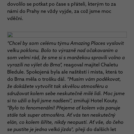
dovolilo se potkat po čase s přáteli, kterým to za
námi do Prahy ne vždy vyjde, za což jsme moc
vděčni.
“Chcel by som celému týmu Amazing Places vyslovit
velku poklonu. Bolo to výrazně nad očakavaním a
som velmi rád, že sme si s manžekou spravili volno a
vyrazili na výlet do Brna”,
reagoval
majitel
Chaletu
Bledule. Spokojená byla ale naštěstí i místa, která to
do Brna měla o trošku dál.
“Musím vám poděkovat,
že dokážete vytvořit tak skvělou atmosféru a
sdružovat kolem sebe neskutečně milé lidi. Moc jsme
si to užili a byli jsme nadšení”,
zmiňují
Hotel Kouty.
"Bylo to fenomenální! Přejeme ať kolem vás panuje
stále tak super atmosféra. Ať vás ten neskutečný
elán, co kolem šíříte, nikdy neopustí. Ať vše, do čeho
se pustíte je jedna velká jízda",
přejí do dalších let