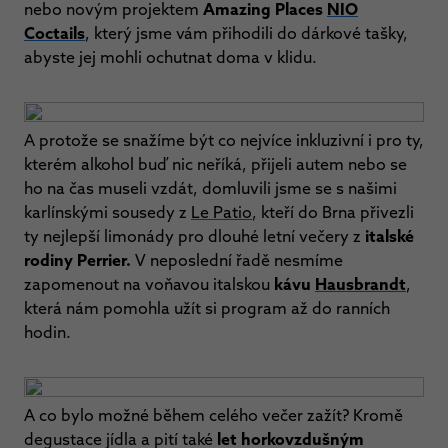
nebo novým projektem
Amazing Places
NIO
Coctails
, který jsme vám přihodili do dárkové tašky,
abyste jej mohli ochutnat doma v klidu.
A protože se snažíme být co nejvíce inkluzivní i pro ty,
kterém alkohol buď nic neříká, přijeli autem nebo se
ho na čas museli vzdát, domluvili jsme se s našimi
karlínskými sousedy z
Le Patio
, kteří do Brna přivezli
ty nejlepší limonády pro dlouhé letní večery z
italské
rodiny Perrier.
V neposlední řadě nesmíme
zapomenout na voňavou italskou
kávu
Hausbrandt
,
která nám pomohla užít si program až do ranních
hodin.
A co bylo možné během celého večer zažít? Kromě
degustace jídla a pití také
let horkovzdušným