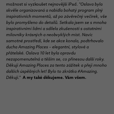
možnost si vyzkoušet nejnovější iPad.
"Oslava byla
skvěle organizovaná a nabídla bohatý program plný
inspirativních momentů, až po závěrečný večírek, vše
bylo promyšleno do detailů. Setkala jsem se s mnoha
inspirativními lidmi a sdílela zkušenosti s ostatními
milovníky krásných a neobvyklých míst. Navíc
samotné prostředí, kde se akce konala, podtrhovalo
ducha Amazing Places – elegantní, stylové a
přátelské. Oslava 10 let byla opravdu
nezapomenutelná a těším se, co přinesou další roky.
Děkuji Amazing Places za tento zážitek a přeji mnoho
dalších úspěšných let! Bylo to zkrátka #Amazing.
Děkuji."
A my také děkujeme. Vám všem.