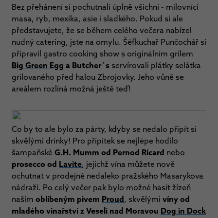
Bez přehánení si pochutnali úplně všichni - milovníci
masa, ryb, mexika, asie i sladkého. Pokud si ale
představujete, že se během celého večera nabízel
nudný catering, jste na omylu. Šéfkuchař Punčochář si
připravil gastro cooking show s originálním grilem
Big Green Egg
a Butcher´s
servírovali plátky selátka
grilovaného před halou Zbrojovky. Jeho vůně se
areálem rozlíná možná ještě teď!
Co by to ale bylo za párty, kdyby se nedalo připít si
skvělými drinky! Pro přípitek se nejlépe hodilo
šampaňské
G.H. Mumm
od Pernod Ricard
nebo
prosecco od
Lavite
, jejichž vína můžete nově
ochutnat v prodejně nedaleko pražského Masarykova
nádraží. Po celý večer pak bylo možné hasit žízeň
naším
oblíbeným pivem
Proud
, skvělými
víny od
mladého vinařství z Veselí nad Moravou
Dog in Dock