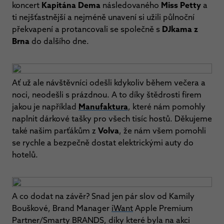
koncert
Kapitána Dema
následovaného
Miss Petty
a
ti nejšťastnější a nejméně unavení si užili půlnoční
překvapení a protancovali se společně s
DJkama z
Brna
do dalšího dne.
Ať už ale návštěvníci odešli kdykoliv během večera a
noci, neodešli s prázdnou. A to díky štědrosti firem
jakou je například
Manufaktura
, které nám pomohly
naplnit dárkové tašky pro všech tisíc hostů. Děkujeme
také našim parťákům z
Volva
, že nám všem pomohli
se rychle a bezpečně dostat elektrickými auty do
hotelů.
A co dodat na závěr? Snad jen pár slov od Kamily
Bouškové, Brand Manager
iWant
Apple Premium
Partner/Smarty BRANDS, díky které byla na akci