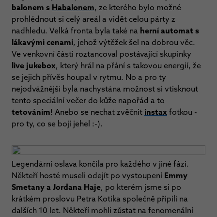
balonem s
Habalonem
, ze kterého bylo možné
prohlédnout si celý areál a vidět celou párty z
nadhledu. Velká fronta byla také na
herní automat s
lákavými cenami
, jehož výtěžek šel na dobrou věc.
Ve venkovní části roztancoval postávající skupinky
live jukebox
, který hrál na přání s takovou energií, že
se jejich přívěs houpal v rytmu. No a pro ty
nejodvážnější byla nachystána možnost si vtisknout
tento speciální večer do kůže napořád a to
tetováním
! Anebo se nechat zvěčnit
instax
fotkou -
pro ty, co se bojí jehel :-).
Legendární oslava končila pro každého v jiné fázi.
Někteří hosté museli odejít po vystoupení
Emmy
Smetany a Jordana Haje
, po kterém jsme si po
krátkém proslovu Petra Kotíka společně připili na
dalších 10 let. Někteří mohli zůstat na fenomenální