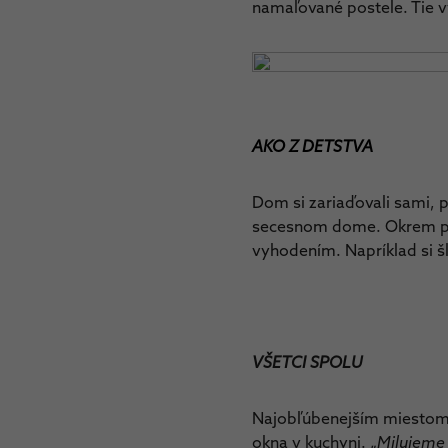
namaľované postele. Tie v
AKO Z DETSTVA
Dom si zariaďovali sami, p
secesnom dome. Okrem pôvo
vyhodením. Napríklad si šli
VŠETCI SPOLU
Najobľúbenejším miestom d
okna v kuchyni. „
Milujeme 