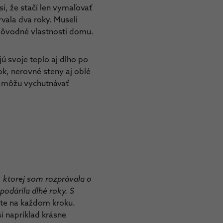
i, že stačí len vymaľovať
rvala dva roky. Museli
y pôvodné vlastnosti domu.
ú svoje teplo aj dlho po
k, nerovné steny aj oblé
h môžu vychutnávať
 ktorej som rozprávala o
odárila dlhé roky. S
zíte na každom kroku.
si napríklad krásne