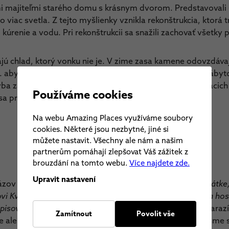
mi majiteľmi starého domu s krásnym dvorom. Predstavovali s
o viac svetla. Z tejto myšlienky vznikla rekonštrukcia, ktorá t
, kúrenie a vodu. Pri rekonštrukcii sa snažili zachovať všetk
jú chlad, ktorý vonku nie je. V zime zasa kamene odovzdávaj
. aby dom nestratil svoju energiu, ponechali pôvodný nábyto
tavba zachovala svoje pôvodné čaro. To dnes okrem domácic
Používáme cookies
sa prenajíma.
Na webu Amazing Places využíváme soubory
cookies. Některé jsou nezbytné, jiné si
můžete nastavit. Všechny ale nám a našim
partnerům pomáhají zlepšovat Váš zážitek z
brouzdání na tomto webu.
Více najdete zde.
Upravit nastavení
ov u Květů. „
Pomenovanie vzniklo vďaka mojej kamarátke,
 Květovi, ktorý dom predával a ktorého rodina tu žila a hosp
pisovala vzory kvetov na starom zrkadle
.“ Na kvety tu nara
Zamítnout
Povolit vše
e alebo vo vázach, ale aj na nábytku a textíliách. Všimli sme 