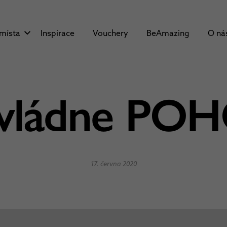
 místa
Inspirace
Vouchery
BeAmazing
O ná
 vládne PO
17. června 2020