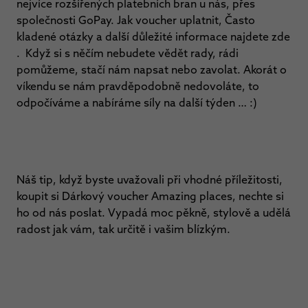
nejvíce rozšířených platebních bran u nás, přes
společnosti GoPay. Jak voucher uplatnit, Často
kladené otázky a další důležité informace najdete zde
. Když si s něčím nebudete vědět rady, rádi
pomůžeme, stačí nám napsat nebo zavolat. Akorát o
víkendu se nám pravděpodobně nedovoláte, to
odpočíváme a nabíráme síly na další týden … :)
Náš tip, když byste uvažovali při vhodné příležitosti,
koupit si Dárkový voucher Amazing places, nechte si
ho od nás poslat. Vypadá moc pěkně, stylově a udělá
radost jak vám, tak určitě i vašim blízkým.