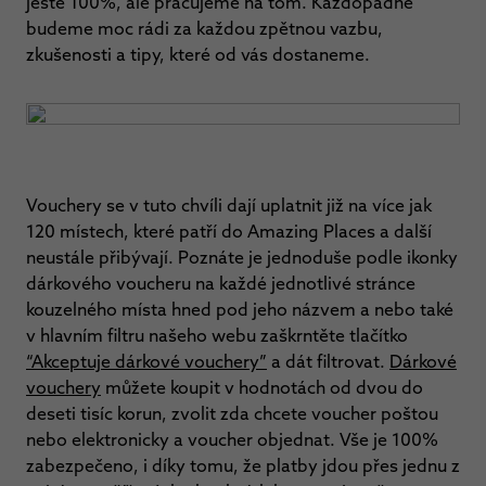
ještě 100%, ale pracujeme na tom. Každopádně
budeme moc rádi za každou zpětnou vazbu,
zkušenosti a tipy, které od vás dostaneme.
Vouchery se v tuto chvíli dají uplatnit již na více jak
120 místech, které patří do Amazing Places a další
neustále přibývají. Poznáte je jednoduše podle ikonky
dárkového voucheru na každé jednotlivé stránce
kouzelného místa hned pod jeho názvem a nebo také
v hlavním filtru našeho webu zaškrntěte tlačítko
“Akceptuje dárkové vouchery”
a dát filtrovat.
Dárkové
vouchery
můžete koupit v hodnotách od dvou do
deseti tisíc korun, zvolit zda chcete voucher poštou
nebo elektronicky a voucher objednat. Vše je 100%
zabezpečeno, i díky tomu, že platby jdou přes jednu z