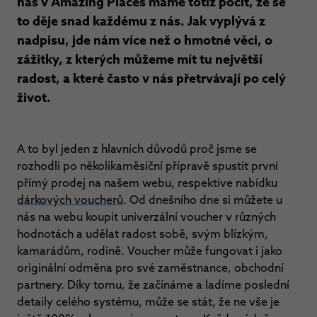
nás v Amazing Places máme totiž pocit, že se
to děje snad každému z nás. Jak vyplývá z
nadpisu, jde nám více než o hmotné věci, o
zážitky, z kterých můžeme mít tu největší
radost, a které často v nás přetrvávají po celý
život.
A to byl jeden z hlavních důvodů proč jsme se
rozhodli po několikaměsíční přípravě spustit první
přímý prodej na našem webu, respektive nabídku
dárkových voucherů
. Od dnešního dne si můžete u
nás na webu koupit univerzální voucher v různých
hodnotách a udělat radost sobě, svým blízkým,
kamarádům, rodině. Voucher může fungovat i jako
originální odměna pro své zaměstnance, obchodní
partnery. Díky tomu, že začínáme a ladíme poslední
detaily celého systému, může se stát, že ne vše je