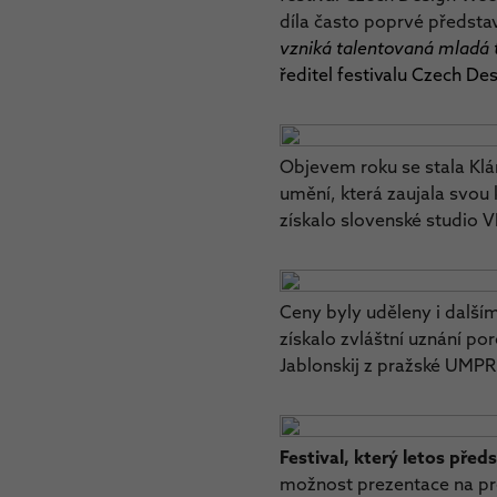
díla často poprvé předsta
vzniká talentovaná mladá 
ředitel festivalu Czech D
Objevem roku se stala Klár
umění, která zaujala svou 
získalo slovenské studio V
Ceny byly uděleny i dalším
získalo zvláštní uznání po
Jablonskij z pražské UMP
Festival, který letos před
možnost prezentace na pre