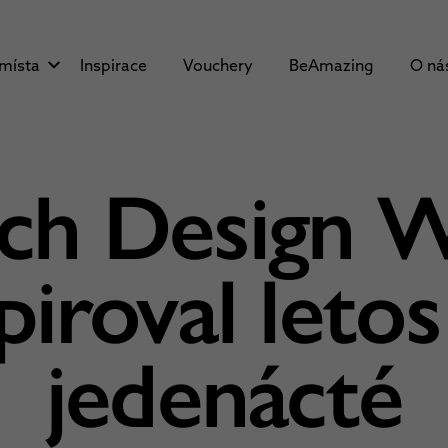
 místa
Inspirace
Vouchery
BeAmazing
O ná
ch Design 
piroval leto
jedenácté