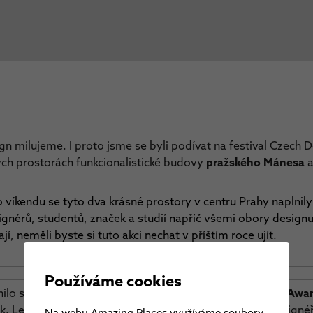
sign milujeme. I proto jsme se byli podívat na festival Czech 
ných prostorách funkcionalistické budovy
pražského Mánesa
 víkendu se tyto dva krásné prostory v centru Prahy napln
signérů, studentů, značek a studií napříč všemi obory design
í, neměli byste si tuto akci nechat v příštím roce ujít.
Používáme cookies
nilo slavnostní
předávání cen 11. ročníku Czech Design Awa
k. Letos mezi oceněnými výrazně dominovali mladí designéři
Na webu Amazing Places využíváme soubory