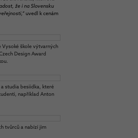
dost, že i na Slovensku
eřejnosti,“
uvedl k cenám
ké Vysoké škole výtvarných
nu Czech Design Award
kou.
a studia besiidka, které
studenti, například Anton
 tvůrců a nabízí jim