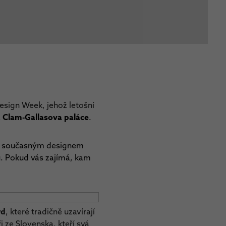
Design Week, jehož letošní
a
Clam-Gallasova paláce
.
ily současným designem
u. Pokud vás zajímá, kam
rd
, které tradičně uzavírají
 ze Slovenska, kteří svá