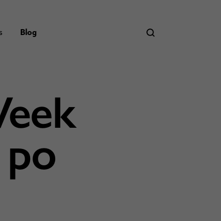
s
Blog
Week
s po