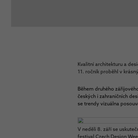
Kvalitní architekturu a de
11. ročník proběhl v krás
Během druhého zářijového
českých i zahraničních de
se trendy vizuálna posouvaj
V neděli 8. září se uskuteč
festival Czech Design Wee