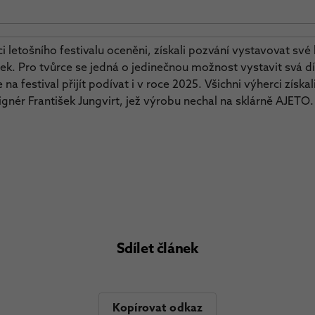
onci letošního festivalu oceněni, získali pozvání vystavovat sv
ek. Pro tvůrce se jedná o jedinečnou možnost vystavit svá d
na festival přijít podívat i v roce 2025. Všichni výherci získa
gnér František Jungvirt, jež výrobu nechal na sklárně AJETO.
Sdílet článek
Kopírovat odkaz