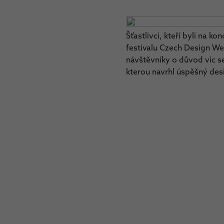
Šťastlivci, kteří byli na k
festivalu Czech Design We
návštěvníky o důvod víc se 
kterou navrhl úspěšný desi