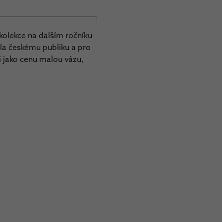
é kolekce na dalším ročníku
íla českému publiku a pro
li jako cenu malou vázu,