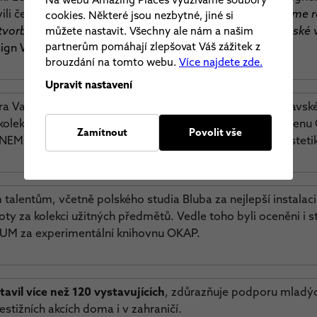
vili českému publiku.
"
Za festival Czech Design Week máme ra
cookies. Některé jsou nezbytné, jiné si
tvorba, kterou máme možnost podpořit a představit i české v
můžete nastavit. Všechny ale nám a našim
partnerům pomáhají zlepšovat Váš zážitek z
esign Week Lukáš Pipek.
brouzdání na tomto webu.
Více najdete zde.
Upravit nastavení
a Valušková, studentka z ateliéru Kov a šperk na bratislavs
kolekcí šperků využívající geometrii a hru světel. Hlavní ce
Zamítnout
Povolit vše
NEM za kolekci nábytku „15:15“, inspirovanou antickou esteti
 talentům, včetně polského studia Bluba za nejlepší instalaci 
roty za kolekci užitných předmětů. Vedle toho byli oceněni i 
RUM za experimentální knihovnu OKAP.
stavil více než 120 vystavujících
, zdůrazňuje podporu mladých
stižních akcích doma i v zahraničí.