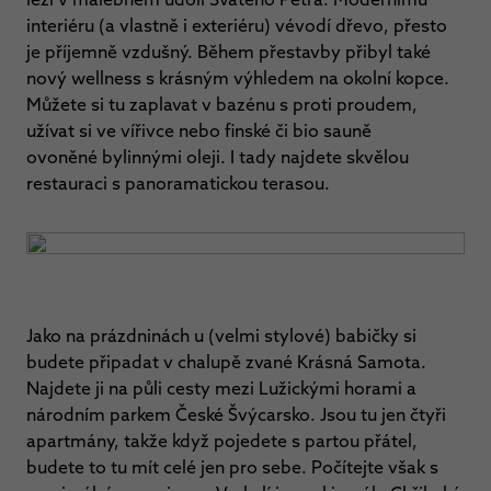
interiéru (a vlastně i exteriéru) vévodí dřevo, přesto
je příjemně vzdušný. Během přestavby přibyl také
nový wellness s krásným výhledem na okolní kopce.
Můžete si tu zaplavat v bazénu s proti proudem,
užívat si ve vířivce nebo finské či bio sauně
ovoněné bylinnými oleji. I tady najdete skvělou
restauraci s panoramatickou terasou.
Jako na prázdninách u (velmi stylové) babičky si
budete připadat v chalupě zvané Krásná Samota.
Najdete ji na půli cesty mezi Lužickými horami a
národním parkem České Švýcarsko. Jsou tu jen čtyři
apartmány, takže když pojedete s partou přátel,
budete to tu mít celé jen pro sebe. Počítejte však s