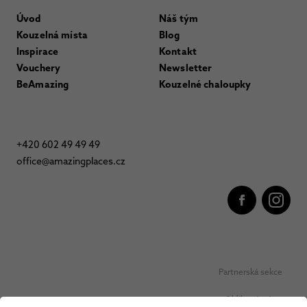
Úvod
Náš tým
Kouzelná místa
Blog
Inspirace
Kontakt
Vouchery
Newsletter
BeAmazing
Kouzelné chaloupky
+420 602 49 49 49
office@amazingplaces.cz
Partnerská sekce
Oblíbená místa