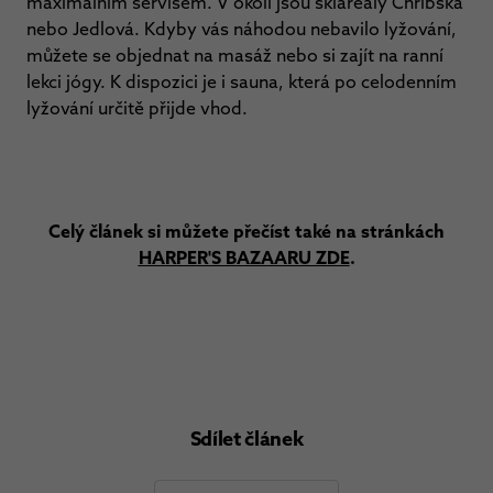
maximálním servisem. V okolí jsou skiareály Chřibská
nebo Jedlová. Kdyby vás náhodou nebavilo lyžování,
můžete se objednat na masáž nebo si zajít na ranní
lekci jógy. K dispozici je i sauna, která po celodenním
lyžování určitě přijde vhod.
Celý článek si můžete přečíst také na stránkách
HARPER'S BAZAARU ZDE
.
Sdílet článek