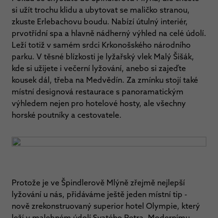
si užít trochu klidu a ubytovat se maličko stranou,
zkuste Erlebachovu boudu. Nabízí útulný interiér,
prvotřídní spa a hlavně nádherný výhled na celé údolí.
Leží totiž v samém srdci Krkonošského národního
parku. V těsné blízkosti je lyžařský vlek Malý Šišák,
kde si užijete i večerní lyžování, anebo si zajeďte
kousek dál, třeba na Medvědín. Za zmínku stojí také
místní designová restaurace s panoramatickým
výhledem nejen pro hotelové hosty, ale všechny
horské poutníky a cestovatele.
Protože je ve Špindlerově Mlýně zřejmě nejlepší
lyžování u nás, přidáváme ještě jeden místní tip -
nově zrekonstruovaný superior hotel Olympie, který
leží v malebném údolí Svatého Petra. Modernímu