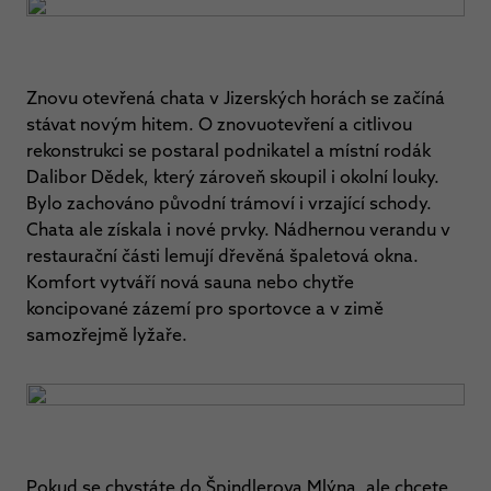
Znovu otevřená chata v Jizerských horách se začíná
stávat novým hitem. O znovuotevření a citlivou
rekonstrukci se postaral podnikatel a místní rodák
Dalibor Dědek, který zároveň skoupil i okolní louky.
Bylo zachováno původní trámoví i vrzající schody.
Chata ale získala i nové prvky. Nádhernou verandu v
restaurační části lemují dřevěná špaletová okna.
Komfort vytváří nová sauna nebo chytře
koncipované zázemí pro sportovce a v zimě
samozřejmě lyžaře.
Pokud se chystáte do Špindlerova Mlýna, ale chcete