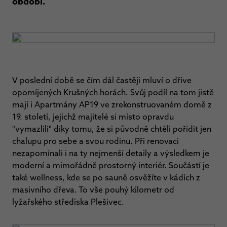
období.
V poslední době se čím dál častěji mluví o dříve
opomíjených Krušných horách. Svůj podíl na tom jistě
mají i Apartmány AP19 ve zrekonstruovaném domě z
19. století, jejichž majitelé si místo opravdu
"vymazlili" díky tomu, že si původně chtěli pořídit jen
chalupu pro sebe a svou rodinu. Při renovaci
nezapomínali i na ty nejmenší detaily a výsledkem je
moderní a mimořádně prostorný interiér. Součástí je
také wellness, kde se po sauně osvěžíte v kádích z
masivního dřeva. To vše pouhý kilometr od
lyžařského střediska Plešivec.