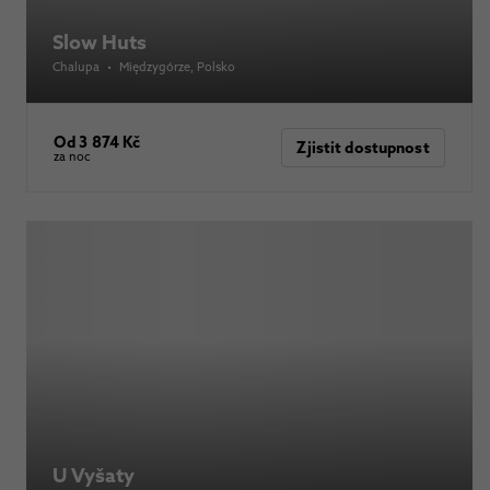
Slow Huts
Chalupa
•
Międzygórze
, Polsko
Od 3 874 Kč
Zjistit dostupnost
za noc
U Vyšaty