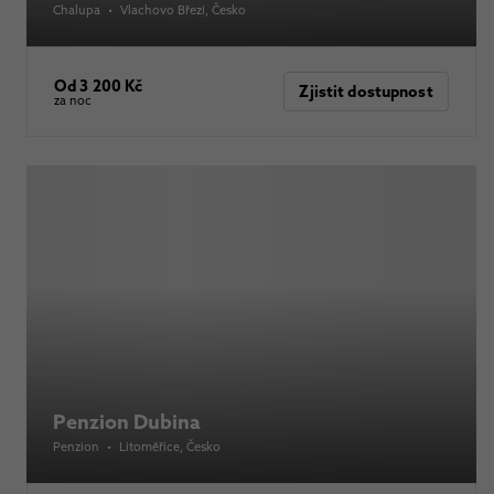
Chalupa
•
Vlachovo Březí
, Česko
Od 3 200 Kč
Zjistit dostupnost
za noc
Penzion Dubina
Penzion
•
Litoměřice
, Česko