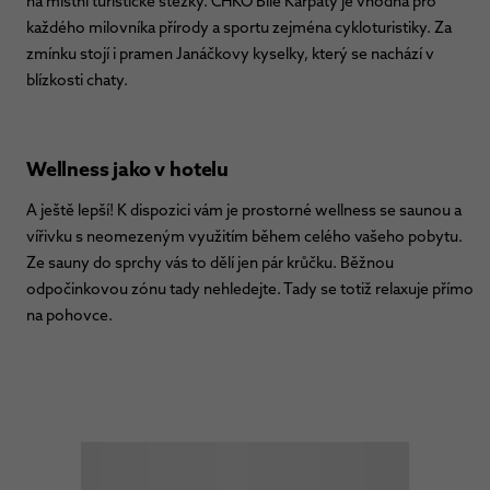
na místní turistické stezky. CHKO Bílé Karpaty je vhodná pro
každého milovníka přírody a sportu zejména cykloturistiky. Za
zmínku stojí i pramen Janáčkovy kyselky, který se nachází v
blízkosti chaty.
Wellness jako v hotelu
A ještě lepší! K dispozici vám je prostorné wellness se saunou a
vířivku s neomezeným využitím během celého vašeho pobytu.
Ze sauny do sprchy vás to dělí jen pár krůčku. Běžnou
odpočinkovou zónu tady nehledejte. Tady se totiž relaxuje přímo
na pohovce.