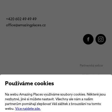
+420 602 49 49 49
office@amazingplaces.cz
Partnerská sekce
Oblíbená místa
Používáme cookies
Ochrana osobních údajů
Na webu Amazing Places využíváme soubory cookies. Některé jsou
Obchodní podmínky Vouchery
nezbytné, jiné si můžete nastavit. Všechny ale nám a našim
partnerům pomáhají zlepšovat Váš zážitek z brouzdání na tomto
Obchodní podmínky
webu.
Více najdete zde.