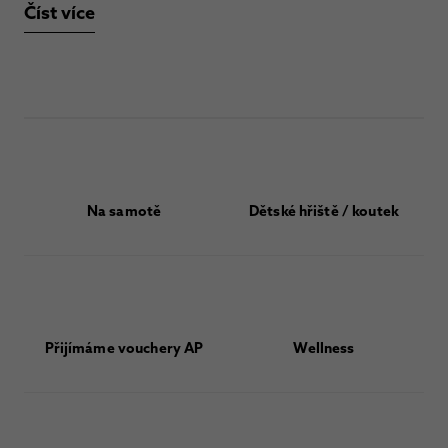
Číst více
Na samotě
Dětské hřiště / koutek
Přijímáme vouchery AP
Wellness