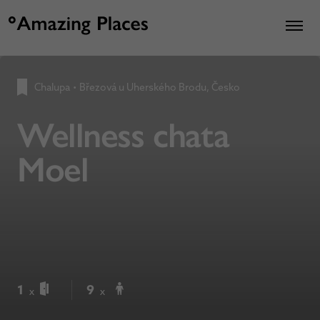
Chalupa
•
Březová u Uherského Brodu, Česko
Wellness chata
Moel
1
9
x
x