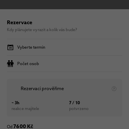
Rezervace
Kdy plánujete vyrazit a kolik vás bude?
Vyberte termín
Počet osob
Rezervaci prověříme
~ 3h
7 / 10
reakce majitele
potvrzeno
7600 Kč
Od