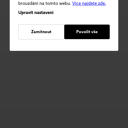
brouzdání na tomto webu.
Více najdete zde.
Upravit nastavení
Zamítnout
Povolit vše