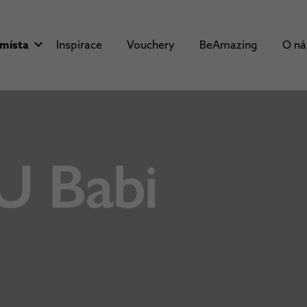
 místa
Inspirace
Vouchery
BeAmazing
O n
U Babi