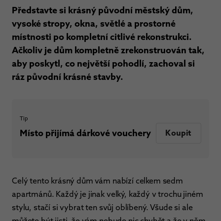
Představte si krásný původní městský dům,
vysoké stropy, okna, světlé a prostorné
místnosti po kompletní citlivé rekonstrukci.
Ačkoliv je dům kompletně zrekonstruován tak,
aby poskytl, co největší pohodlí, zachoval si
ráz původní krásné stavby.
Tip
Místo přijímá dárkové vouchery
Koupit
Celý tento krásný dům vám nabízí celkem sedm
apartmánů. Každý je jinak velký, každý v trochu jiném
stylu, stačí si vybrat ten svůj oblíbený. Všude si ale
můžete být jisti, že vám nebude nic chybět a že v něm