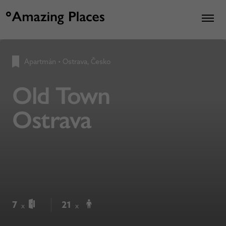
Apartmán
•
Ostrava, Česko
Old Town
Ostrava
7
21
x
x