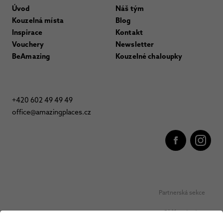
Úvod
Náš tým
Kouzelná místa
Blog
Inspirace
Kontakt
Vouchery
Newsletter
BeAmazing
Kouzelné chaloupky
+420 602 49 49 49
office@amazingplaces.cz
Partnerská sekce
Oblíbená místa