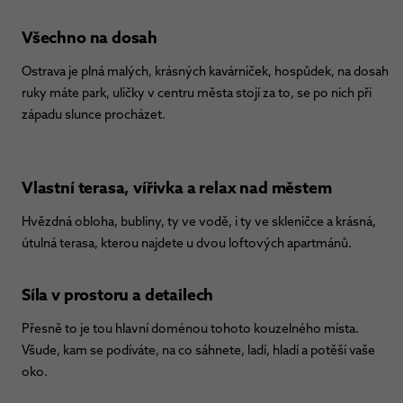
Všechno na dosah
Ostrava je plná malých, krásných kavárniček, hospůdek, na dosah
ruky máte park, uličky v centru města stojí za to, se po nich při
západu slunce procházet.
Vlastní terasa, vířivka a relax nad městem
Hvězdná obloha, bubliny, ty ve vodě, i ty ve skleničce a krásná,
útulná terasa, kterou najdete u dvou loftových apartmánů.
Síla v prostoru a detailech
Přesně to je tou hlavní doménou tohoto kouzelného místa.
Všude, kam se podíváte, na co sáhnete, ladí, hladí a potěší vaše
oko.