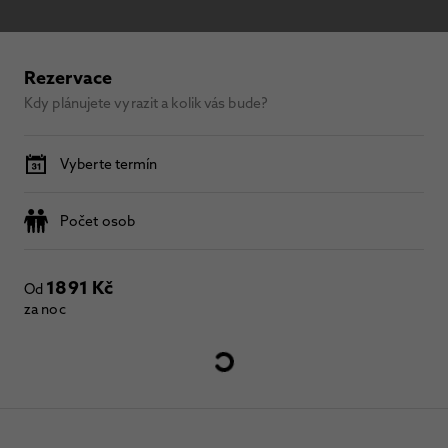
Rezervace
Kdy plánujete vyrazit a kolik vás bude?
Vyberte termín
Počet osob
1891 Kč
Od
za noc