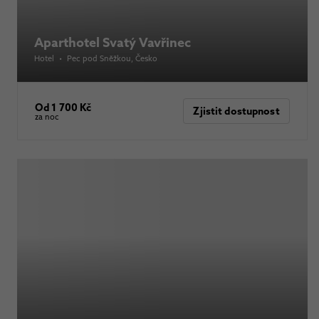
Aparthotel Svatý Vavřinec
Hotel
•
Pec pod Sněžkou
, Česko
Od 1 700 Kč
Zjistit dostupnost
za noc