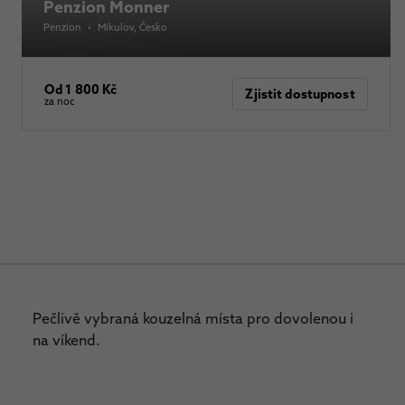
Penzion Monner
Penzion
•
Mikulov
, Česko
Od 1 800 Kč
Zjistit dostupnost
za noc
Pečlivě vybraná kouzelná místa pro dovolenou i
na víkend.