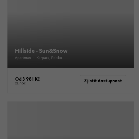
Hillside - Sun&Snow
Apartmán
•
Karpacz
, Polsko
Od 3 981 Kč
Zjistit dostupnost
za noc