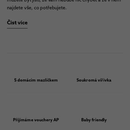
najdete vše, co potřebujete.
Číst více
S domácím mazlíčkem
Soukromá vířivka
Přijímáme vouchery AP
Baby friendly