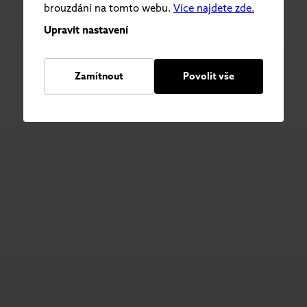
brouzdání na tomto webu.
Více najdete zde.
Upravit nastavení
Zamítnout
Povolit vše