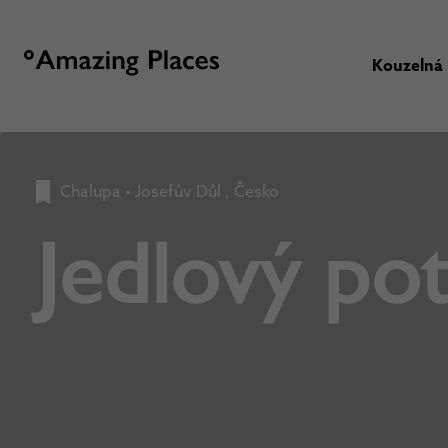
Kouzelná
Chalupa
•
Josefův Důl , Česko
Jedlový po