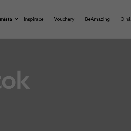
 místa
Inspirace
Vouchery
BeAmazing
O n
tok