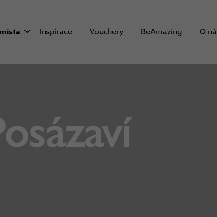
 místa
Inspirace
Vouchery
BeAmazing
O n
osázaví