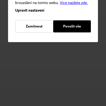
brouzdání na tomto webu.
Více najdete zde.
Upravit nastavení
Zamítnout
Povolit vše