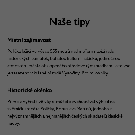
Naše tipy
Místní zajímavost
Polička ležící ve výšce 555 metrů nad mořem nabízí řadu
historických památek, bohatou kulturní nabídku, jedinečnou
atmosféru města obklopeného středověkými hradbami, a to vše
je zasazeno v krásné přírodě Vysočiny. Pro milovníky
Historické okénko
Přímo z vyhřáté vířivky si můžete vychutnávat výhled na
světničku rodáka Poličky, Bohuslava Martinů, jednoho z
nejvýznamnějších a nejhranějších českých skladatelů klasické
hudby.