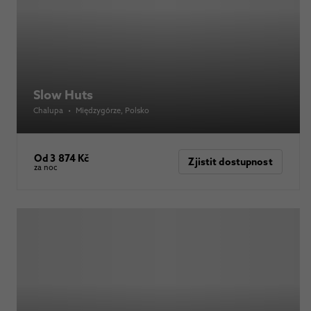
Slow Huts
Chalupa
•
Międzygórze
, Polsko
Od 3 874 Kč
Zjistit dostupnost
za noc