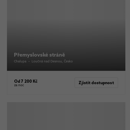
Přemyslovské stráně
Chalupa
•
Loučná nad Desnou
, Česko
Od 7 200 Kč
Zjistit dostupnost
za noc