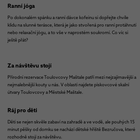
Ranní jóga
Po dokonalém spánku a ranní dávce kofeinu si dopřejte chvíle
klidu na slunné terásce, která je jako stvořená pro ranní protáhnutí
nebo relaxační jógu, a to vše v naprostém soukromí. Co víc si
ještě přát?
Za návštěvu stojí
Přírodní rezervace Toulovcovy Maštale patří mezi nejzajímavější a
nejmalebnější kouty u nás. V oblasti najdete pískovcové skalní
útvary Toulovcovy a Městské Maštale.
Ráj pro děti
Děti se nejen skvěle zabaví na zahradě a ve vodě, ale pouhých 15
minut pěšky od domku se nachází dětské hřiště Bezručova, které
rozhodně stojí za návštěvu.