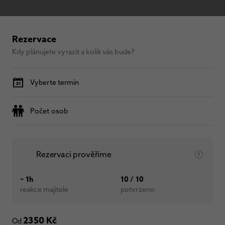
Rezervace
Kdy plánujete vyrazit a kolik vás bude?
Vyberte termín
Počet osob
Rezervaci prověříme
~ 1h
10 / 10
reakce majitele
potvrzeno
2350 Kč
Od