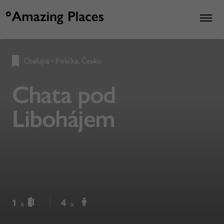
Chalupa
•
Polička, Česko
Chata pod
Libohájem
1
4
x
x