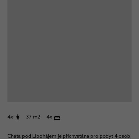
4x
37 m2
4x
Chata pod Libohájem je přichystána pro pobyt 4 osob