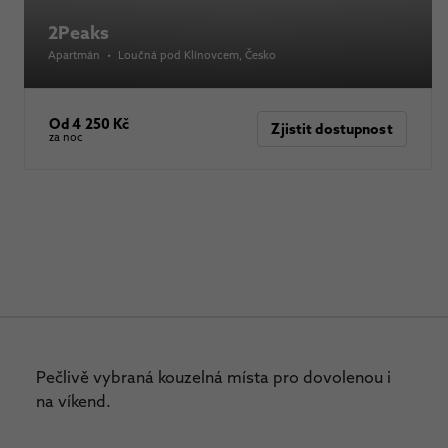
2Peaks
Apartmán
•
Loučná pod Klínovcem
, Česko
Od 4 250 Kč
Zjistit dostupnost
za noc
Pečlivě vybraná kouzelná místa pro dovolenou i
na víkend.