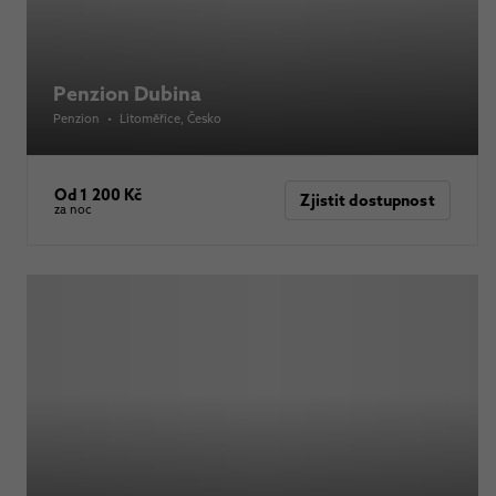
Penzion Dubina
Penzion
•
Litoměřice
, Česko
Od 1 200 Kč
Zjistit dostupnost
za noc