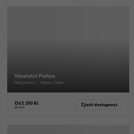
Vinařství Peřina
Malý penzion
•
Mikulov
, Česko
Od 2 200 Kč
Zjistit dostupnost
za noc