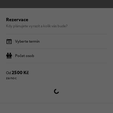
Rezervace
Kdy plánujete vyrazit a kolik vás bude?
Vyberte termín
Počet osob
2500 Kč
Od
za noc