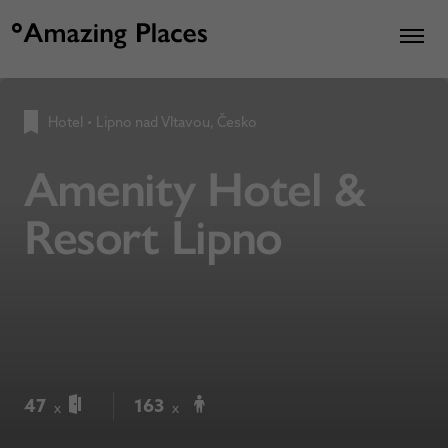
Hotel
•
Lipno nad Vltavou, Česko
Amenity Hotel &
Resort Lipno
47
163
x
x