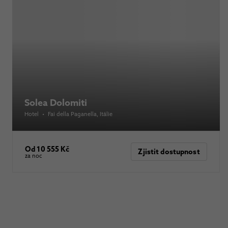
Solea Dolomiti
Hotel
•
Fai della Paganella
, Itálie
Od 10 555 Kč
Zjistit dostupnost
za noc