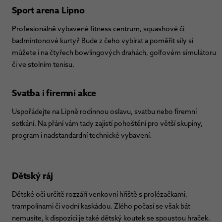
Sport arena Lipno
Profesionálně vybavené fitness centrum, squashové či
badmintonové kurty? Bude z čeho vybírat a poměřit síly si
můžete i na čtyřech bowlingových drahách, golfovém simulátoru
či ve stolním tenisu.
Svatba i firemní akce
Uspořádejte na Lipně rodinnou oslavu, svatbu nebo firemní
setkání. Na přání vám tady zajistí pohoštění pro větší skupiny,
program i nadstandardní technické vybavení.
Dětský ráj
Dětské oči určitě rozzáří venkovní hřiště s prolézačkami,
trampolínami či vodní kaskádou. Zlého počasí se však bát
nemusíte, k dispozici je také dětský koutek se spoustou hraček.