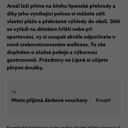
Areál leží přímo na břehu lipenské přehrady a
díky jeho vynikající poloze si můžete užít
vlastní pláže a překrásné výhledy do okolí. Děti
se vyřádí na dětském hřišti nebo při
sportování, vy si naopak skvěle odpočinete v
nově zrekonstruovaném wellness. To vše
doplněno o útulné pokoje a výbornou
gastronomii. Prázdniny na Lipně si užijete
plnými doušky.
Tip
Místo přijímá dárkové vouchery
Koupit
Komfortní hotelový pokoj nebo vlastní dům s terasou?